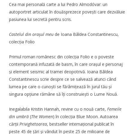
Cea mai personală carte a lui Pedro Almodóvar: un
autoportret articulat în douăsprezece povești care dezvăluie
pasiunea lui secretă pentru scris.
Castelul din orașul meu
de Ioana Bâldea Constantinescu,
colecția Folio
Primul roman românesc din colecția Folio e o poveste
contemporană infuzată de basm, în care orașul e personaj
și element seismic al tramei deopotrivă. Ioana Bâldea
Constantinescu scrie despre ce se salvează atunci când
lumea pe care o cunoști se fărâmițează în jurul tău și
singura opțiune rămâne să îți construiești o Lume Nouă.
Inegalabila Kristin Hannah, revine cu o nouă carte,
Femeile
din umbră
(
The Women
) în colecția Blue Moon. Autoarea
cărții
Privighetoarea
, bestseller internațional publicat în
peste 45 de țări și vândut în peste 25 de milioane de