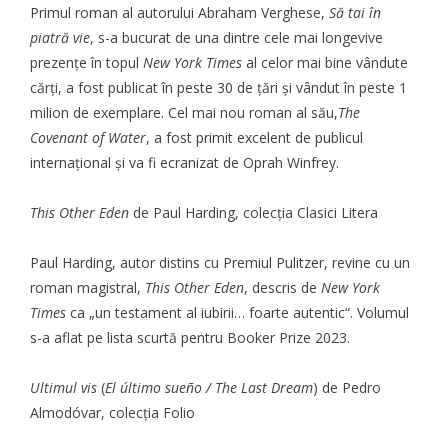
Primul roman al autorului Abraham Verghese,
Să tai în
piatră vie
, s-a bucurat de una dintre cele mai longevive
prezențe în topul
New York Times
al celor mai bine vândute
cărți, a fost publicat în peste 30 de țări și vândut în peste 1
milion de exemplare. Cel mai nou roman al său,
The
Covenant of Water
, a fost primit excelent de publicul
internațional și va fi ecranizat de Oprah Winfrey.
This Other Eden
de Paul Harding, colecția Clasici Litera
Paul Harding, autor distins cu Premiul Pulitzer, revine cu un
roman magistral,
This Other Eden
, descris de
New York
Times
ca „un testament al iubirii… foarte autentic“. Volumul
s-a aflat pe lista scurtă pentru Booker Prize 2023.
Ultimul vis
(
El último sueño / The Last Dream
) de Pedro
Almodóvar, colecția Folio