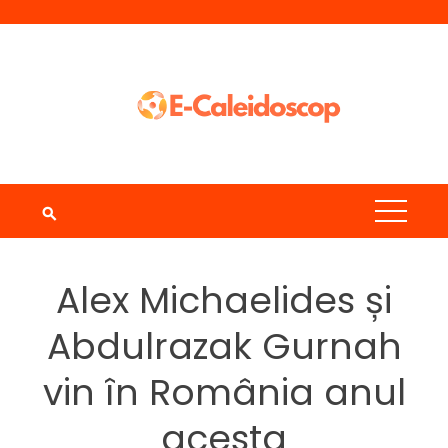
Skip
to
content
Alex Michaelides și
Abdulrazak Gurnah
vin în România anul
acesta