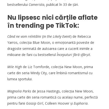
bestsellerului
Camerista
, publicat în 33 de țări.
Nu lipsesc nici cărțile aflate
în trending pe TikTok:
Când ne vom reîntâlni
(
In the Likely Event
) de Rebecca
Yarros, colecția Blue Moon, o emoționantă poveste de
dragoste semnată de autoarea care a cucerit inimile a
milioane de fani cu bestsellerul
Începuturi fără sfârșit.
Mile High
de Liz Tomforde, colecția New Moon, prima
carte din seria Windy City, care îmbină romantismul cu
lumea sportului.
Magnolia Parks
de Jessa Hastings, colecția New Moon,
prima carte din seria romantică cu același nume, perfectă
pentru fanii
Gossip Girl
, Colleen Hoover și
Euphoria
.