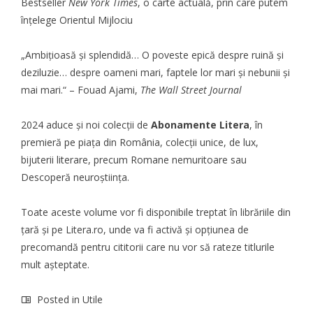
Bestseller
New York Times
, o carte actuală, prin care putem
înțelege Orientul Mijlociu
„Ambițioasă și splendidă… O poveste epică despre ruină și
deziluzie… despre oameni mari, faptele lor mari și nebunii și
mai mari.“ – Fouad Ajami,
The Wall Street Journal
2024 aduce și noi colecții de
Abonamente Litera
, în
premieră pe piața din România, colecții unice, de lux,
bijuterii literare, precum Romane nemuritoare sau
Descoperă neuroștiința.
Toate aceste volume vor fi disponibile treptat în librăriile din
țară și pe Litera.ro, unde va fi activă și opțiunea de
precomandă pentru cititorii care nu vor să rateze titlurile
mult așteptate.
Posted in
Utile