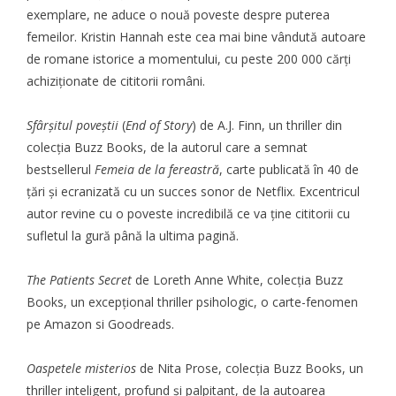
exemplare, ne aduce o nouă poveste despre puterea
femeilor. Kristin Hannah este cea mai bine vândută autoare
de romane istorice a momentului, cu peste 200 000 cărți
achiziționate de cititorii români.
Sfârșitul poveștii
(
End of Story
) de A.J. Finn, un thriller din
colecția Buzz Books, de la autorul care a semnat
bestsellerul
Femeia de la fereastră
, carte publicată în 40 de
țări și ecranizată cu un succes sonor de Netflix. Excentricul
autor revine cu o poveste incredibilă ce va ține cititorii cu
sufletul la gură până la ultima pagină.
The Patients Secret
de Loreth Anne White, colecția Buzz
Books, un excepțional thriller psihologic, o carte-fenomen
pe Amazon si Goodreads.
Oaspetele misterios
de Nita Prose, colecția Buzz Books, un
thriller inteligent, profund și palpitant, de la autoarea