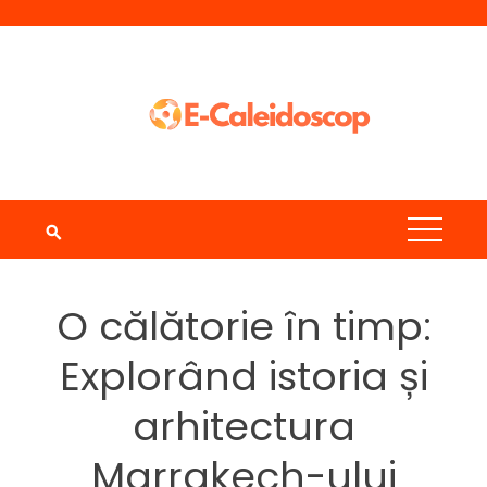
Skip
to
content
O călătorie în timp:
Explorând istoria și
arhitectura
Marrakech-ului