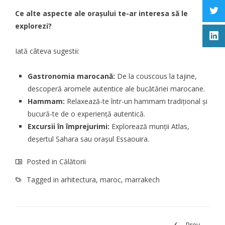
Ce alte aspecte ale orașului te-ar interesa să le
explorezi?
Iată câteva sugestii:
Gastronomia marocană:
De la couscous la tajine,
descoperă aromele autentice ale bucătăriei marocane.
Hammam:
Relaxează-te într-un hammam tradițional și
bucură-te de o experiență autentică.
Excursii în împrejurimi:
Explorează munții Atlas,
deșertul Sahara sau orașul Essaouira.
Posted in
Călătorii
Tagged in
arhitectura
,
maroc
,
marrakech
Prev