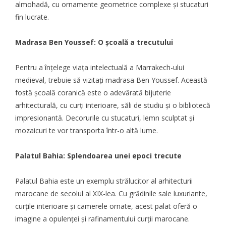
almohadă, cu ornamente geometrice complexe și stucaturi
fin lucrate.
Madrasa Ben Youssef: O școală a trecutului
Pentru a înțelege viața intelectuală a Marrakech-ului
medieval, trebuie să vizitați madrasa Ben Youssef. Această
fostă școală coranică este o adevărată bijuterie
arhitecturală, cu curți interioare, săli de studiu și o bibliotecă
impresionantă. Decorurile cu stucaturi, lemn sculptat și
mozaicuri te vor transporta într-o altă lume.
Palatul Bahia: Splendoarea unei epoci trecute
Palatul Bahia este un exemplu strălucitor al arhitecturii
marocane de secolul al XIX-lea. Cu grădinile sale luxuriante,
curțile interioare și camerele ornate, acest palat oferă o
imagine a opulenței și rafinamentului curții marocane.