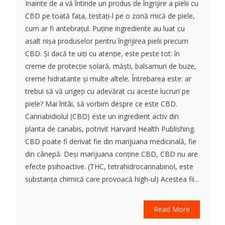
Înainte de a vă întinde un produs de îngrijire a pielii cu
CBD pe toată fața, testați-l pe o zonă mică de piele,
cum ar fi antebrațul. Puține ingrediente au luat cu
asalt nișa produselor pentru îngrijirea pielii precum
CBD. Și dacă te uiți cu atenție, este peste tot: în
creme de protecție solară, măști, balsamuri de buze,
creme hidratante și multe altele. Întrebarea este: ar
trebui să vă ungeți cu adevărat cu aceste lucruri pe
piele? Mai întâi, să vorbim despre ce este CBD.
Cannabidiolul (CBD) este un ingredient activ din
planta de canabis, potrivit Harvard Health Publishing.
CBD poate fi derivat fie din marijuana medicinală, fie
din cânepă. Deși marijuana conține CBD, CBD nu are
efecte psihoactive. (THC, tetrahidrocannabinol, este
substanța chimică care provoacă high-ul) Acestea fii...
Read More