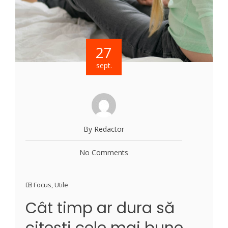
27
sept.
By Redactor
No Comments
Focus
,
Utile
Cât timp ar dura să
citești cele mai bune