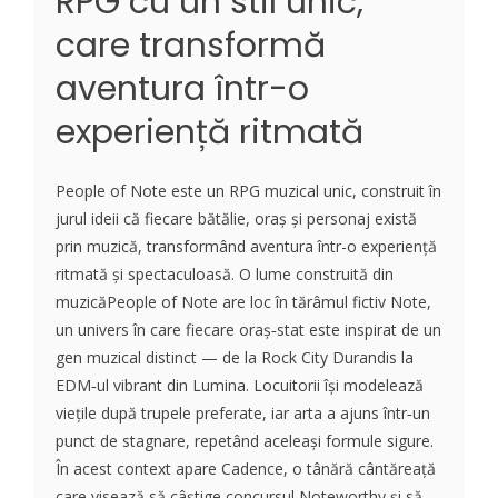
RPG cu un stil unic,
care transformă
aventura într-o
experiență ritmată
People of Note este un RPG muzical unic, construit în
jurul ideii că fiecare bătălie, oraș și personaj există
prin muzică, transformând aventura într-o experiență
ritmată și spectaculoasă. O lume construită din
muzicăPeople of Note are loc în tărâmul fictiv Note,
un univers în care fiecare oraș‑stat este inspirat de un
gen muzical distinct — de la Rock City Durandis la
EDM‑ul vibrant din Lumina. Locuitorii își modelează
viețile după trupele preferate, iar arta a ajuns într‑un
punct de stagnare, repetând aceleași formule sigure.
În acest context apare Cadence, o tânără cântăreață
care visează să câștige concursul Noteworthy și să