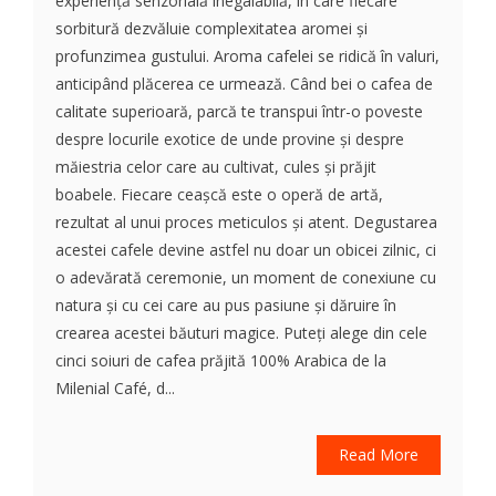
experiență senzorială inegalabilă, în care fiecare
sorbitură dezvăluie complexitatea aromei și
profunzimea gustului. Aroma cafelei se ridică în valuri,
anticipând plăcerea ce urmează. Când bei o cafea de
calitate superioară, parcă te transpui într-o poveste
despre locurile exotice de unde provine și despre
măiestria celor care au cultivat, cules și prăjit
boabele. Fiecare ceașcă este o operă de artă,
rezultat al unui proces meticulos și atent. Degustarea
acestei cafele devine astfel nu doar un obicei zilnic, ci
o adevărată ceremonie, un moment de conexiune cu
natura și cu cei care au pus pasiune și dăruire în
crearea acestei băuturi magice. Puteți alege din cele
cinci soiuri de cafea prăjită 100% Arabica de la
Milenial Café, d...
Read More