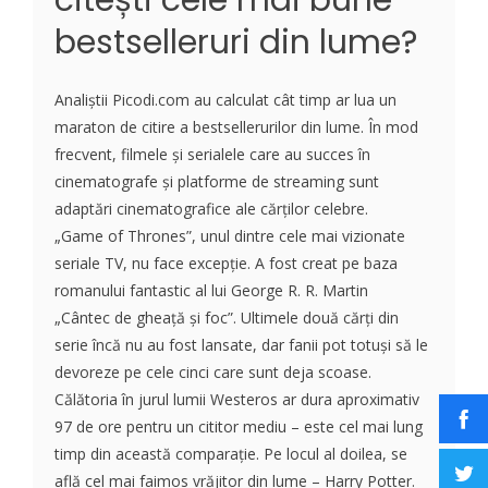
bestselleruri din lume?
Analiștii Picodi.com au calculat cât timp ar lua un
maraton de citire a bestsellerurilor din lume. În mod
frecvent, filmele și serialele care au succes în
cinematografe și platforme de streaming sunt
adaptări cinematografice ale cărților celebre.
„Game of Thrones”, unul dintre cele mai vizionate
seriale TV, nu face excepție. A fost creat pe baza
romanului fantastic al lui George R. R. Martin
„Cântec de gheață și foc”. Ultimele două cărți din
serie încă nu au fost lansate, dar fanii pot totuși să le
devoreze pe cele cinci care sunt deja scoase.
Călătoria în jurul lumii Westeros ar dura aproximativ
97 de ore pentru un cititor mediu – este cel mai lung
timp din această comparație. Pe locul al doilea, se
află cel mai faimos vrăjitor din lume – Harry Potter.