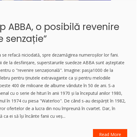
p ABBA, o posibilă revenire
e senzație”
 se refacă niciodată, spre dezamăgirea numeroșilor lor fani.
i de la desființare, superstarurile suedeze ABBA sunt așteptate
pentru o "revenire senzațională". Imagine: pasja1000 de la
lebru pentru ținutele extravagante ca și pentru melodiile
t peste 400 de milioane de albume vândute în 50 de ani. S-a
l cu o serie de hituri în anii 1970 și la începutul anilor 1980,
nul în 1974 cu piesa "Waterloo". De când s-au despărțit în 1982,
ror ofertelor de a lucra din nou împreună în cvartet. Dar, în
ă ca ei să își încânte fanii cu veș...
Read More