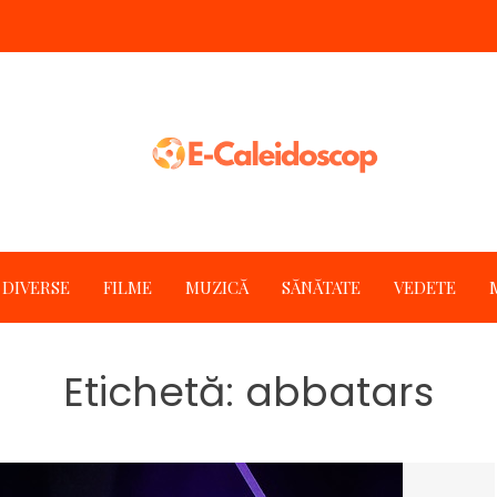
DIVERSE
FILME
MUZICĂ
SĂNĂTATE
VEDETE
Etichetă:
abbatars