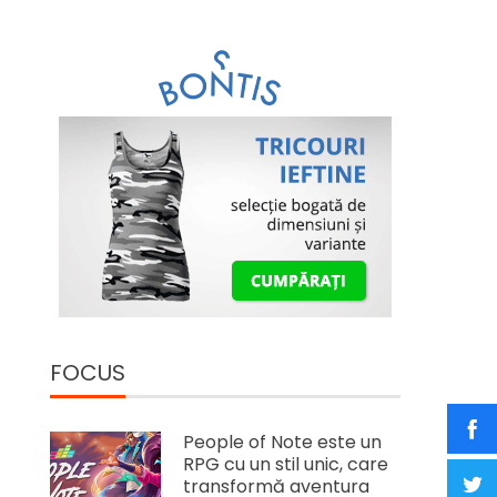
FOCUS
People of Note este un
RPG cu un stil unic, care
transformă aventura