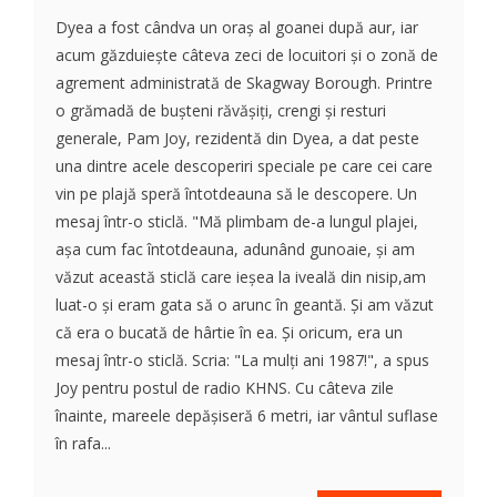
Dyea a fost cândva un oraș al goanei după aur, iar
acum găzduiește câteva zeci de locuitori și o zonă de
agrement administrată de Skagway Borough. Printre
o grămadă de bușteni răvășiți, crengi și resturi
generale, Pam Joy, rezidentă din Dyea, a dat peste
una dintre acele descoperiri speciale pe care cei care
vin pe plajă speră întotdeauna să le descopere. Un
mesaj într-o sticlă. "Mă plimbam de-a lungul plajei,
așa cum fac întotdeauna, adunând gunoaie, și am
văzut această sticlă care ieșea la iveală din nisip,am
luat-o și eram gata să o arunc în geantă. Și am văzut
că era o bucată de hârtie în ea. Și oricum, era un
mesaj într-o sticlă. Scria: "La mulți ani 1987!", a spus
Joy pentru postul de radio KHNS. Cu câteva zile
înainte, mareele depășiseră 6 metri, iar vântul suflase
în rafa...