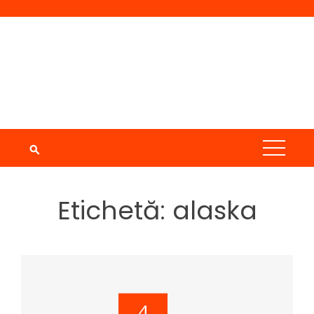
Skip
to
content
Etichetă:
alaska
4