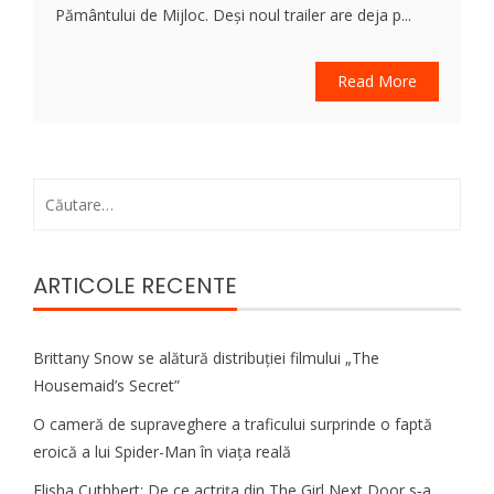
Pământului de Mijloc. Deși noul trailer are deja p...
Read More
Caută
după:
ARTICOLE RECENTE
Brittany Snow se alătură distribuției filmului „The
Housemaid’s Secret”
O cameră de supraveghere a traficului surprinde o faptă
eroică a lui Spider-Man în viața reală
Elisha Cuthbert: De ce actrița din The Girl Next Door s‑a