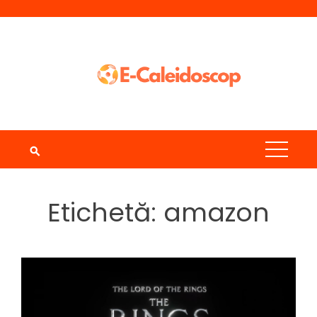
Skip
to
content
Etichetă:
amazon