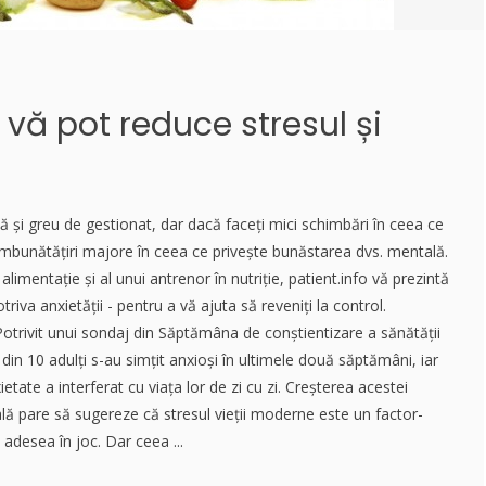
vă pot reduce stresul și
 și greu de gestionat, dar dacă faceți mici schimbări în ceea ce
îmbunătățiri majore în ceea ce privește bunăstarea dvs. mentală.
 alimentație și al unui antrenor în nutriție, patient.info vă prezintă
iva anxietății - pentru a vă ajuta să reveniți la control.
otrivit unui sondaj din Săptămâna de conștientizare a sănătății
din 10 adulți s-au simțit anxioși în ultimele două săptămâni, iar
etate a interferat cu viața lor de zi cu zi. Creșterea acestei
ă pare să sugereze că stresul vieții moderne este un factor-
t adesea în joc. Dar ceea ...