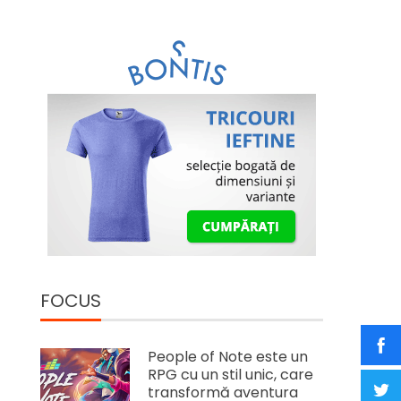
FOCUS
People of Note este un
RPG cu un stil unic, care
transformă aventura