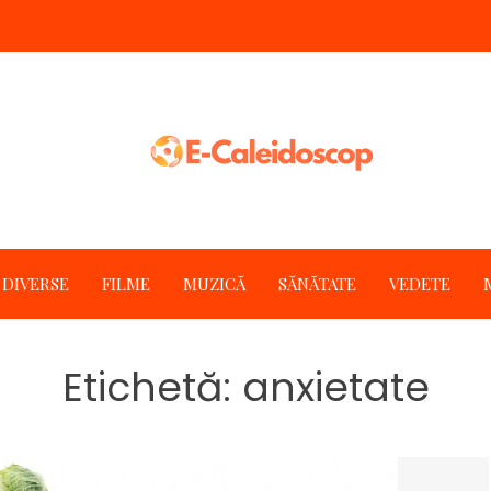
DIVERSE
FILME
MUZICĂ
SĂNĂTATE
VEDETE
Etichetă:
anxietate