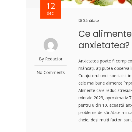
12
dec.
Sănătate
Ce alimente 
anxietatea?
By Redactor
Anxietatea poate fi complexă
mâncați, ați putea observa 
No Comments
Cu ajutorul unui specialist în
cele mai bune alimente împotr
Alimente care reduc stresulP
mintale 2023, aproximativ 7 
pentru 6 din 10, această anxi
probleme de sănătate mintal
cheie, deși mulți factori sun