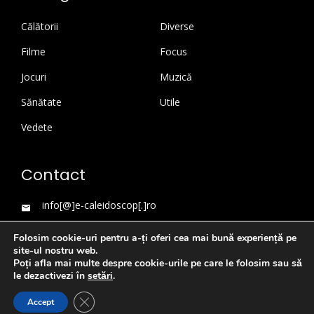
Călătorii
Diverse
Filme
Focus
Jocuri
Muzică
Sănătate
Utile
Vedete
Contact
info[@]e-caleidoscop[.]ro
Folosim cookie-uri pentru a-ți oferi cea mai bună experiență pe
site-ul nostru web.
Poți afla mai multe despre cookie-urile pe care le folosim sau să
le dezactivezi în
setări
.
Close GDPR Cookie Banner
Accept
WordPress Theme
|
Viral News
by HashThemes