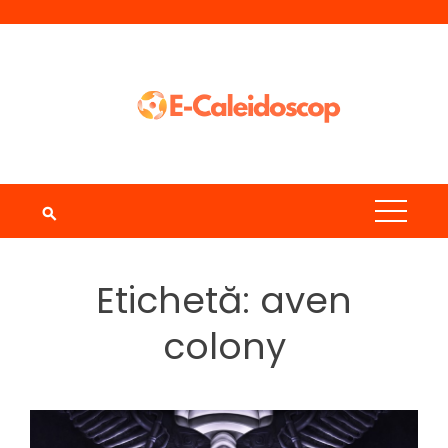
Skip
to
content
Etichetă:
aven
colony