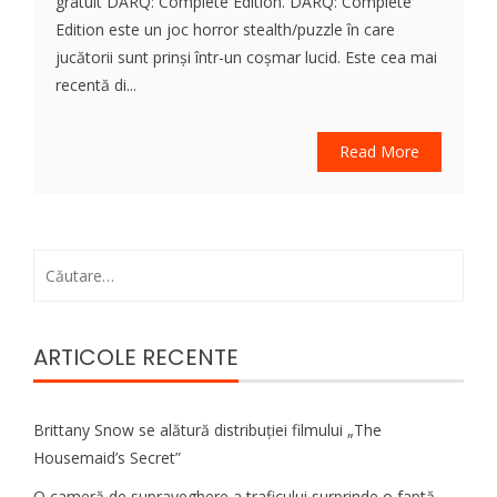
gratuit DARQ: Complete Edition. DARQ: Complete
Edition este un joc horror stealth/puzzle în care
jucătorii sunt prinși într-un coșmar lucid. Este cea mai
recentă di...
Read More
Caută
după:
ARTICOLE RECENTE
Brittany Snow se alătură distribuției filmului „The
Housemaid’s Secret”
O cameră de supraveghere a traficului surprinde o faptă