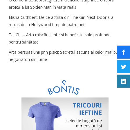
eroică a lui Spider-Man în viața reală
Elisha Cuthbert: De ce actrița din The Girl Next Door s‑a
retras de la Hollywood timp de patru ani
Tai Chi – Arta mișcării lente și beneficiile sale profunde
pentru sănătate
Arta persuasiunii prin pisici: Secretul ascuns al celor mai buni
negociatori din lume