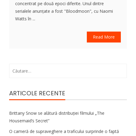
concentrat pe două epoci diferite. Unul dintre
serialele anunțate a fost "Bloodmoon", cu Naomi
Watts în ...
Read More
Caută
după:
ARTICOLE RECENTE
Brittany Snow se alătură distribuției filmului „The
Housemaid’s Secret”
O cameră de supraveghere a traficului surprinde o faptă