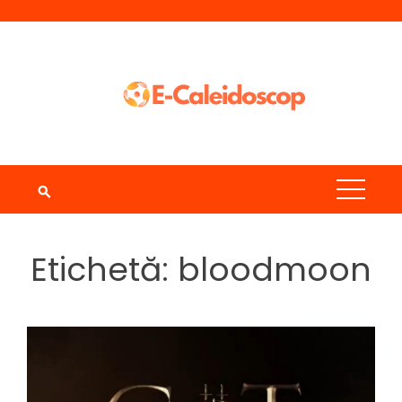
Skip
to
content
Etichetă:
bloodmoon