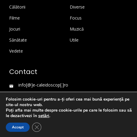
Călătorii
Diverse
Filme
Focus
Jocuri
Muzică
Sănătate
Utile
Vedete
Contact
info[@]e-caleidoscop[.]ro
Folosim cookie-uri pentru a-ți oferi cea mai bună experiență pe
site-ul nostru web.
Poți afla mai multe despre cookie-urile pe care le folosim sau să
le dezactivezi în
setări
.
Close GDPR Cookie Banner
Accept
WordPress Theme
|
Viral News
by HashThemes