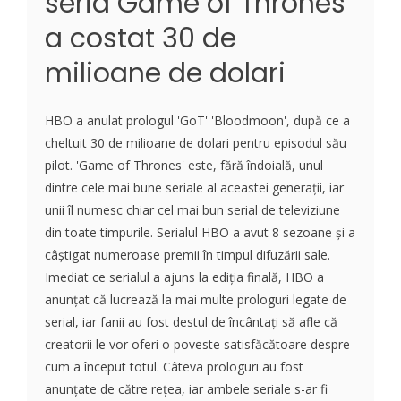
seria Game of Thrones
a costat 30 de
milioane de dolari
HBO a anulat prologul 'GoT' 'Bloodmoon', după ce a
cheltuit 30 de milioane de dolari pentru episodul său
pilot. 'Game of Thrones' este, fără îndoială, unul
dintre cele mai bune seriale al aceastei generații, iar
unii îl numesc chiar cel mai bun serial de televiziune
din toate timpurile. Serialul HBO a avut 8 sezoane și a
câștigat numeroase premii în timpul difuzării sale.
Imediat ce serialul a ajuns la ediția finală, HBO a
anunțat că lucrează la mai multe prologuri legate de
serial, iar fanii au fost destul de încântați să afle că
creatorii le vor oferi o poveste satisfăcătoare despre
cum a început totul. Câteva prologuri au fost
anunțate de către rețea, iar ambele seriale s-ar fi