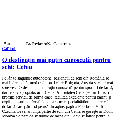
15
ian.
By Redactor
No Comments
Călătorii
O destinație mai puțin cunoscută pentru
schi: Cehia
Pe lângă stațiunile autohotone, pasionații de schi din România se
mai îndreaptă în mod tradițional către Bulgaria, Austria și chiar mai
spre vest. O destinație mai puțin cunoscută pentru sporturi de iarnă,
dar relativ apropiată, ar fi Cehia. Autoritatea Cehă pentru Turism
promite servicii de primă clasă, facilități excelente pentru părinți și
copii, pub-uri confortabile, cu aromele specialităților culinare cehe
de iarnă care pătrund pe ușă. Imagine: pagina Facebook Visit
Czechia Cea mai lungă pârtie de schi din Cehia se găsește în Dolní
Morava Se pare că stațiunile de iarnă din Cehia se întrec pentru a