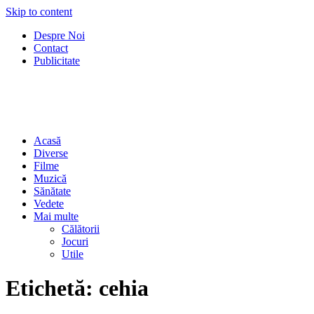
Skip to content
Despre Noi
Contact
Publicitate
Acasă
Diverse
Filme
Muzică
Sănătate
Vedete
Mai multe
Călătorii
Jocuri
Utile
Etichetă:
cehia