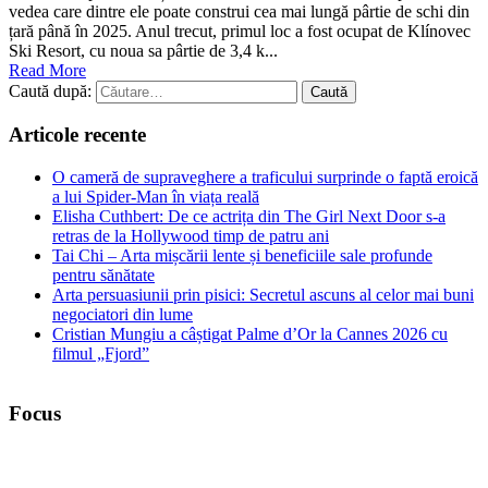
vedea care dintre ele poate construi cea mai lungă pârtie de schi din
țară până în 2025. Anul trecut, primul loc a fost ocupat de Klínovec
Ski Resort, cu noua sa pârtie de 3,4 k...
Read More
Caută după:
Articole recente
O cameră de supraveghere a traficului surprinde o faptă eroică
a lui Spider-Man în viața reală
Elisha Cuthbert: De ce actrița din The Girl Next Door s‑a
retras de la Hollywood timp de patru ani
Tai Chi – Arta mișcării lente și beneficiile sale profunde
pentru sănătate
Arta persuasiunii prin pisici: Secretul ascuns al celor mai buni
negociatori din lume
Cristian Mungiu a câștigat Palme d’Or la Cannes 2026 cu
filmul „Fjord”
Focus