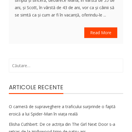
simplă și sinceră, deoarece Maria, în vârstă de 55 de
ani, și Scott, în vârstă de 43 de ani, vor ca și câinii să
se simtă ca și cum ar fi în vacanță, oferindu-le ...
Read More
Caută
după:
ARTICOLE RECENTE
O cameră de supraveghere a traficului surprinde o faptă
eroică a lui Spider-Man în viața reală
Elisha Cuthbert: De ce actrița din The Girl Next Door s‑a
retras de la Hollywood timp de patru ani