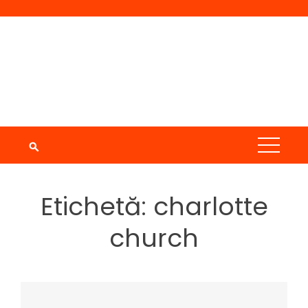
Skip
to
content
Etichetă:
charlotte
church