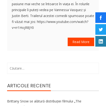
pasiune mai veche se întoarce în viața ei. În rolurile
principale îi puteți vedea pe Vannessa Vasquez și
Justin Berti. Trailerul acestei comedii spumoase poate
fi văzut mai jos: https://www.youtube.com/watch?
v=rr1HojR8JY0
Read More
Caută
după:
ARTICOLE RECENTE
Brittany Snow se alătură distribuției filmului „The