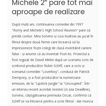
Michele 2” pare tot mai
aproape de realizare
După mulți ani, continuarea comediei din 1997
"Romy and Michele's High School Reunion" pare să
prindă contur. Mira Sorvino și Lisa Kudrow au jucat în
filmul despre două femei care încearcă să își
impresioneze foștii colegi de clasă inventând cariere
false - și anume că au inventat Post-its. Proiectul a
fost regizat de David Mirkin după un scenariu scris de
scriitorul-producător Robin Schiff, care a scris și
scenariul comediei "Loverboy", condusă de Patrick
Dempsey, și a fost producător la numeroase
emisiuni, de la "Lipstick Jungle" la "Uncoupled". Într-
un interviu recent acordat revistei Us (via Deadline),
Sorvino, câștigătoarea premiului Oscar, confirmă că
Schiff se va întoarce pentru a scrie filmul - dar munca