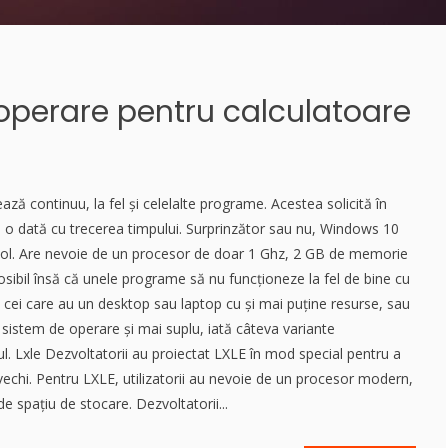
operare pentru calculatoare
ză continuu, la fel și celelalte programe. Acestea solicită în
e o dată cu trecerea timpului. Surprinzător sau nu, Windows 10
itol. Are nevoie de un procesor de doar 1 Ghz, 2 GB de memorie
sibil însă că unele programe să nu funcționeze la fel de bine cu
 cei care au un desktop sau laptop cu și mai puține resurse, sau
n sistem de operare și mai suplu, iată câteva variante
l. Lxle Dezvoltatorii au proiectat LXLE în mod special pentru a
echi. Pentru LXLE, utilizatorii au nevoie de un procesor modern,
 spațiu de stocare. Dezvoltatorii...