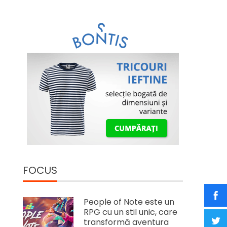
FOCUS
People of Note este un
RPG cu un stil unic, care
transformă aventura