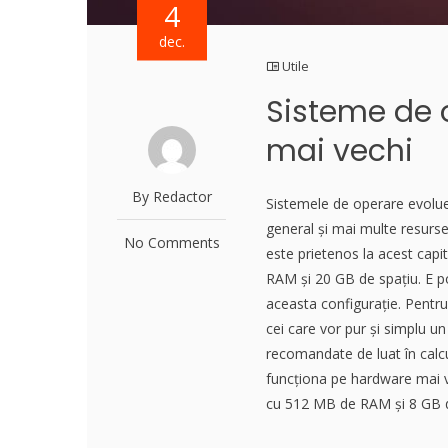
4
dec.
Utile
Sisteme de 
mai vechi
By Redactor
Sistemele de operare evoluea
general și mai multe resurs
No Comments
este prietenos la acest cap
RAM și 20 GB de spațiu. E po
aceasta configurație. Pentru
cei care vor pur și simplu u
recomandate de luat în calcu
funcționa pe hardware mai v
cu 512 MB de RAM și 8 GB de