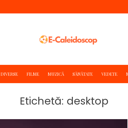
DIVERSE
FILME
MUZICĂ
SĂNĂTATE
VEDETE
Etichetă:
desktop