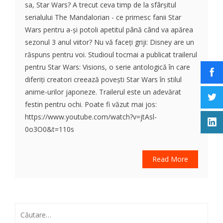
sa, Star Wars? A trecut ceva timp de la sfârșitul
serialului The Mandalorian - ce primesc fanii Star
Wars pentru a-și potoli apetitul până când va apărea
sezonul 3 anul viitor? Nu vă faceți griji: Disney are un
răspuns pentru voi. Studioul tocmai a publicat trailerul
pentru Star Wars: Visions, o serie antologică în care
diferiți creatori creează povești Star Wars în stilul
anime-urilor japoneze. Trailerul este un adevărat
festin pentru ochi. Poate fi văzut mai jos:
https://www.youtube.com/watch?v=jtAsl-
0o3O0&t=110s
Read More
Caută
după: