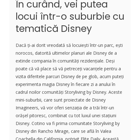
În curând, vei putea
locui într-o suburbie cu
tematică Disney
Dacă ți-ai dorit vreodată să locuiești într-un parc, ești
norocos, datorită ultimelor planuri ale Disney de a
extinde compania în comunități rezidențiale. Deși
poate că vă place să vă petreceți vacanțele pentru a
vizita diferitele parcuri Disney de pe glob, acum puteți
experimenta magia Disney în fiecare zi a anului în
cadrul noilor comunități Storyliving by Disney. Aceste
mini-suburbii, care sunt proiectate de Disney
Imagineers, vă vor oferi senzația de a trăi într-un
orășel pitoresc, combinat cu tot luxul unei stațiuni
Disney. Cotino va fi prima comunitate Storyliving by
Disney din Rancho Mirage, care se află în Valea
Coachella din California, potrivit Elite Daily. Această