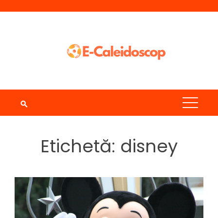
Skip
to
content
Etichetă:
disney