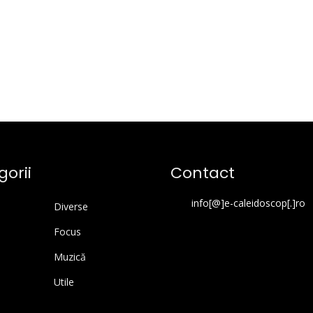
orii
Contact
info[@]e-caleidoscop[.]ro
Diverse
Focus
Muzică
Utile