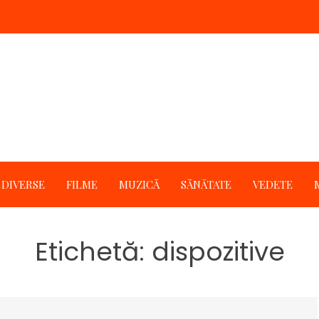
DIVERSE
FILME
MUZICĂ
SĂNĂTATE
VEDETE
Etichetă:
dispozitive