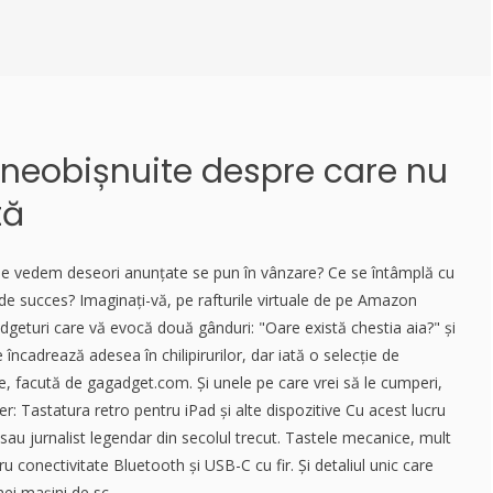
 neobișnuite despre care nu
tă
e le vedem deseori anunțate se pun în vânzare? Ce se întâmplă cu
de succes? Imaginați-vă, pe rafturile virtuale de pe Amazon
geturi care vă evocă două gânduri: "Oare există chestia aia?" și
 se încadrează adesea în chilipirurilor, dar iată o selecție de
e, facută de gagadget.com. Și unele pe care vrei să le cumperi,
er: Tastatura retro pentru iPad și alte dispozitive Cu acest lucru
r sau jurnalist legendar din secolul trecut. Tastele mecanice, mult
u conectivitate Bluetooth și USB-C cu fir. Și detaliul unic care
ei mașini de sc...