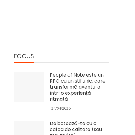
FOCUS
People of Note este un
RPG cu un stil unic, care
transformă aventura
într-o experiență
ritmată
24/04/2026
Delectează-te cu o
cafea de calitate (sau