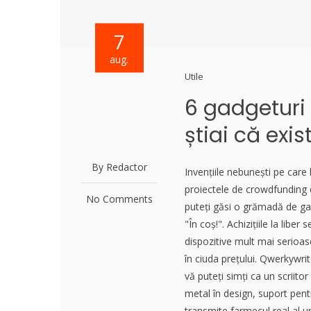
7
aug.
Utile
6 gadgeturi
știai că exis
By Redactor
Invențiile nebunești pe car
proiectele de crowdfunding 
No Comments
puteți găsi o grămadă de gad
"În coș!". Achizițiile la liber
dispozitive mult mai serioas
în ciuda prețului. Qwerkywrit
vă puteți simți ca un scriito
metal în design, suport pentr
transmite farmecul real al un