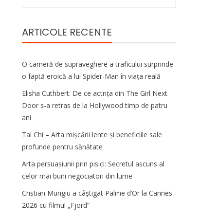
după:
ARTICOLE RECENTE
O cameră de supraveghere a traficului surprinde
o faptă eroică a lui Spider-Man în viața reală
Elisha Cuthbert: De ce actrița din The Girl Next
Door s‑a retras de la Hollywood timp de patru
ani
Tai Chi – Arta mișcării lente și beneficiile sale
profunde pentru sănătate
Arta persuasiunii prin pisici: Secretul ascuns al
celor mai buni negociatori din lume
Cristian Mungiu a câștigat Palme d’Or la Cannes
2026 cu filmul „Fjord”