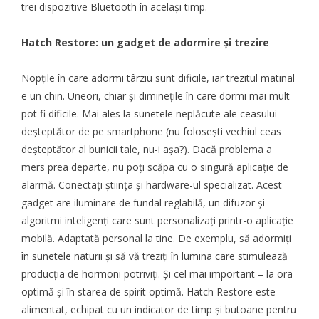
trei dispozitive Bluetooth în același timp.
Hatch Restore: un gadget de adormire și trezire
Nopțile în care adormi târziu sunt dificile, iar trezitul matinal
e un chin. Uneori, chiar și diminețile în care dormi mai mult
pot fi dificile. Mai ales la sunetele neplăcute ale ceasului
deșteptător de pe smartphone (nu folosești vechiul ceas
deșteptător al bunicii tale, nu-i așa?). Dacă problema a
mers prea departe, nu poți scăpa cu o singură aplicație de
alarmă. Conectați știința și hardware-ul specializat. Acest
gadget are iluminare de fundal reglabilă, un difuzor și
algoritmi inteligenți care sunt personalizați printr-o aplicație
mobilă. Adaptată personal la tine. De exemplu, să adormiți
în sunetele naturii și să vă treziți în lumina care stimulează
producția de hormoni potriviți. Și cel mai important – la ora
optimă și în starea de spirit optimă. Hatch Restore este
alimentat, echipat cu un indicator de timp și butoane pentru