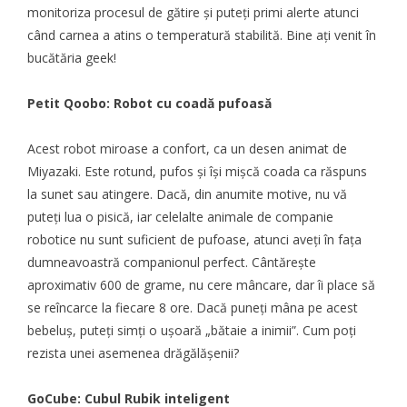
monitoriza procesul de gătire și puteți primi alerte atunci
când carnea a atins o temperatură stabilită. Bine ați venit în
bucătăria geek!
Petit Qoobo: Robot cu coadă pufoasă
Acest robot miroase a confort, ca un desen animat de
Miyazaki. Este rotund, pufos și își mișcă coada ca răspuns
la sunet sau atingere. Dacă, din anumite motive, nu vă
puteți lua o pisică, iar celelalte animale de companie
robotice nu sunt suficient de pufoase, atunci aveți în fața
dumneavoastră companionul perfect. Cântărește
aproximativ 600 de grame, nu cere mâncare, dar îi place să
se reîncarce la fiecare 8 ore. Dacă puneți mâna pe acest
bebeluș, puteți simți o ușoară „bătaie a inimii”. Cum poți
rezista unei asemenea drăgălășenii?
GoCube: Cubul Rubik inteligent