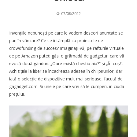
07/08/2022
Invențiile nebunești pe care le vedem deseori anunțate se
pun în vânzare? Ce se întâmplă cu proiectele de
crowdfunding de succes? Imaginați-vă, pe rafturile virtuale
de pe Amazon puteți găsi o grămadă de gadgeturi care vă
evocă două gânduri: „Oare există chestia aia?” și „În coș!”.
Achizițiile la liber se încadrează adesea în chilipirurilor, dar
iată o selecție de dispozitive mult mai serioase, facută de
gagadget.com
. Și unele pe care vrei să le cumperi, în ciuda
prețului.