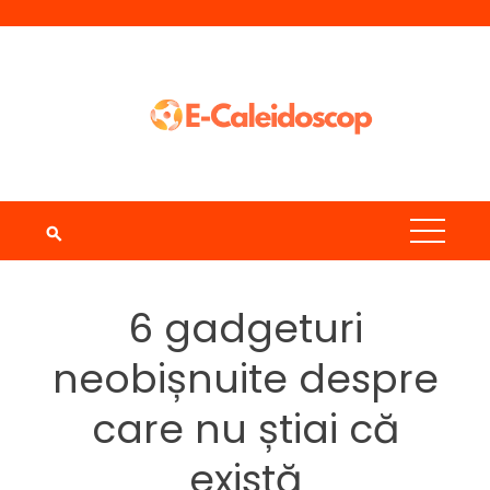
Skip
to
content
6 gadgeturi
neobișnuite despre
care nu știai că
există