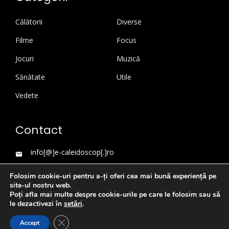
Călătorii
Diverse
Filme
Focus
Jocuri
Muzică
Sănătate
Utile
Vedete
Contact
info[@]e-caleidoscop[.]ro
Folosim cookie-uri pentru a-ți oferi cea mai bună experiență pe
site-ul nostru web.
Poți afla mai multe despre cookie-urile pe care le folosim sau să
le dezactivezi în
setări
.
Close GDPR Cookie Banner
Accept
WordPress Theme
|
Viral News
by HashThemes