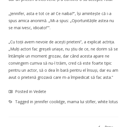
„Jennifer, asta e tot ce ai! Ce naiba?”, își amintește că i-a
spus amica anonimă. „Mi-a spus: „Oportunitățile astea nu
se mai ivesc, idioato!””.
„Cu toții avem nevoie de acești prieteni”,
a explicat
actrița.
„Mulți actori fac greșeli uriașe, nu știu de ce, ne dorim să se
întâmple un moment grozav, dar când acesta apare ne
convingem cumva să nu-l trăim, cred că este foarte tipic
pentru un actor, să o dea în bară pentru el însuși, dar eu am
avut o prietenă grozavă care m-a împiedicat să fac asta.”
Posted in
Vedete
Tagged in
jennifer coolidge
,
mama lui stifler
,
white lotus