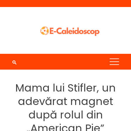
Skip
to
content
Mama lui Stifler, un
adevărat magnet
după rolul din
„American Pie”