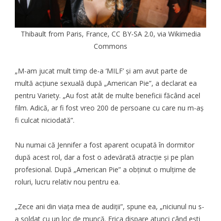
Thibault from Paris, France,
CC BY-SA 2.0
, via Wikimedia
Commons
„M-am jucat mult timp de-a ‘MILF’ și am avut parte de
multă acțiune sexuală după „American Pie”, a declarat ea
pentru Variety. „Au fost atât de multe beneficii făcând acel
film
. Adică, ar fi fost vreo 200 de persoane cu care nu m-aș
fi culcat niciodată”.
Nu numai că Jennifer a fost aparent ocupată în dormitor
după acest rol, dar a fost o adevărată atracție și pe plan
profesional. După „American Pie” a obținut o mulțime de
roluri, lucru relativ nou pentru ea.
„Zece ani din viața mea de audiții”, spune ea, „niciunul nu s-
a soldat cu un loc de muncă. Frica dispare atunci când ești