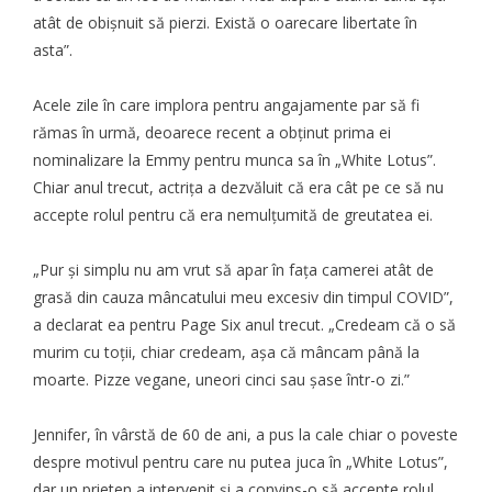
atât de obișnuit să pierzi. Există o oarecare libertate în
asta”.
Acele zile în care implora pentru angajamente par să fi
rămas în urmă, deoarece recent a obținut prima ei
nominalizare la Emmy pentru munca sa în „White Lotus”.
Chiar anul trecut, actrița a dezvăluit că era cât pe ce să nu
accepte rolul pentru că era nemulțumită de greutatea ei.
„Pur și simplu nu am vrut să apar în fața camerei atât de
grasă din cauza mâncatului meu excesiv din timpul COVID”,
a declarat ea pentru Page Six anul trecut. „Credeam că o să
murim cu toții, chiar credeam, așa că mâncam până la
moarte. Pizze vegane, uneori cinci sau șase într-o zi.”
Jennifer, în vârstă de 60 de ani, a pus la cale chiar o poveste
despre motivul pentru care nu putea juca în „White Lotus”,
dar un prieten a intervenit și a convins-o să accepte rolul.