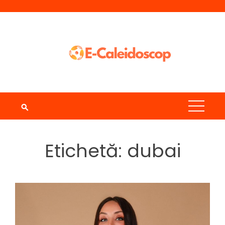
Skip
to
content
Etichetă:
dubai