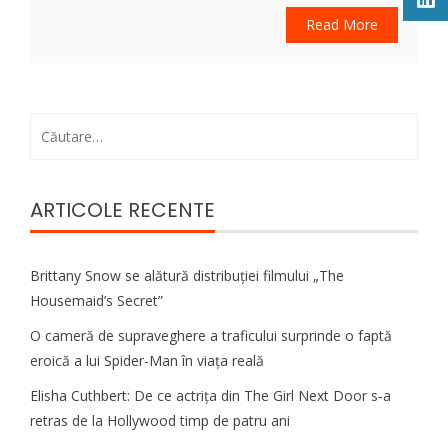
Read More
Caută
după:
ARTICOLE RECENTE
Brittany Snow se alătură distribuției filmului „The
Housemaid’s Secret”
O cameră de supraveghere a traficului surprinde o faptă
eroică a lui Spider-Man în viața reală
Elisha Cuthbert: De ce actrița din The Girl Next Door s‑a
retras de la Hollywood timp de patru ani