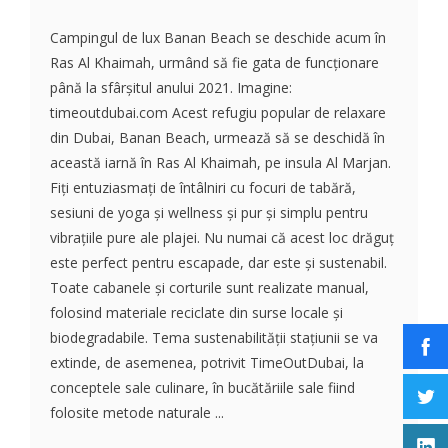
Campingul de lux Banan Beach se deschide acum în
Ras Al Khaimah, urmând să fie gata de funcționare
până la sfârșitul anului 2021. Imagine:
timeoutdubai.com Acest refugiu popular de relaxare
din Dubai, Banan Beach, urmează să se deschidă în
această iarnă în Ras Al Khaimah, pe insula Al Marjan.
Fiți entuziasmați de întâlniri cu focuri de tabără,
sesiuni de yoga și wellness și pur și simplu pentru
vibrațiile pure ale plajei. Nu numai că acest loc drăguț
este perfect pentru escapade, dar este și sustenabil.
Toate cabanele și corturile sunt realizate manual,
folosind materiale reciclate din surse locale și
biodegradabile. Tema sustenabilității stațiunii se va
extinde, de asemenea, potrivit TimeOutDubai, la
conceptele sale culinare, în bucătăriile sale fiind
folosite metode naturale ...