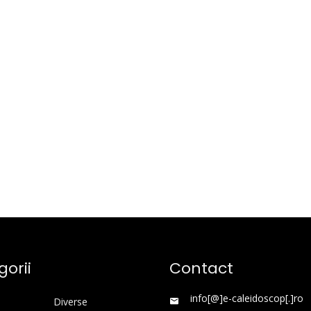
orii
Contact
info[@]e-caleidoscop[.]ro
Diverse