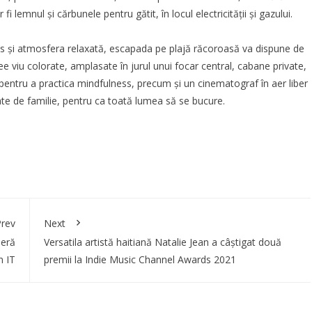
i lemnul și cărbunele pentru gătit, în locul electricității și gazului.
s și atmosfera relaxată, escapada pe plajă răcoroasă va dispune de
pee viu colorate, amplasate în jurul unui focar central, cabane private,
 pentru a practica
mindfulness
, precum și un cinematograf în aer liber
ate de familie, pentru ca toată lumea să se bucure.
rev
Next
ieră
Versatila artistă haitiană Natalie Jean a câștigat două
n IT
premii la Indie Music Channel Awards 2021