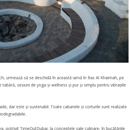
ch
, urmează să se deschidă în această iarnă în Ras Al Khaimah, pe
de tabără, sesiuni de yoga și wellness și pur și simplu pentru vibrațiile
e, dar este și sustenabil. Toate cabanele și corturile sunt realizate
biodegradabile.
a, potrivit
TimeOutDubai
, la conceptele sale culinare, în bucătăriile