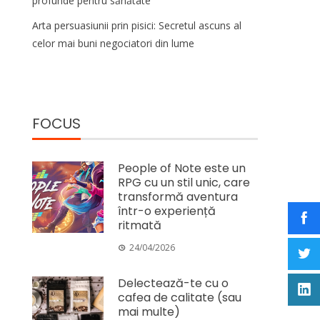
profunde pentru sănătate
Arta persuasiunii prin pisici: Secretul ascuns al
celor mai buni negociatori din lume
FOCUS
People of Note este un
RPG cu un stil unic, care
transformă aventura
într-o experiență
ritmată
24/04/2026
Delectează-te cu o
cafea de calitate (sau
mai multe)