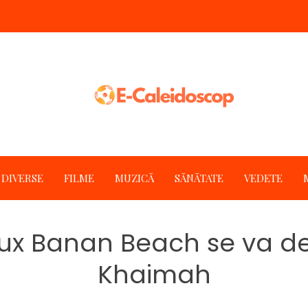
DIVERSE
FILME
MUZICĂ
SĂNĂTATE
VEDETE
ux Banan Beach se va des
Khaimah