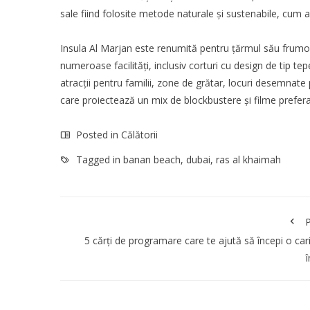
sale fiind folosite metode naturale și sustenabile, cum ar f
Insula Al Marjan este renumită pentru țărmul său frumo
numeroase facilități, inclusiv corturi cu design de tip te
atracții pentru familii, zone de grătar, locuri desemnate
care proiectează un mix de blockbustere și filme prefer
Posted in
Călătorii
Tagged in
banan beach
,
dubai
,
ras al khaimah
P
5 cărți de programare care te ajută să începi o car
î