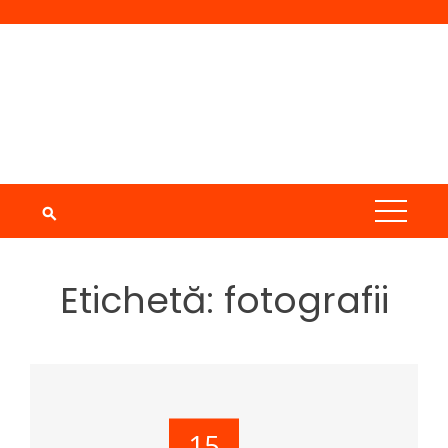
Skip
to
content
Etichetă:
fotografii
15