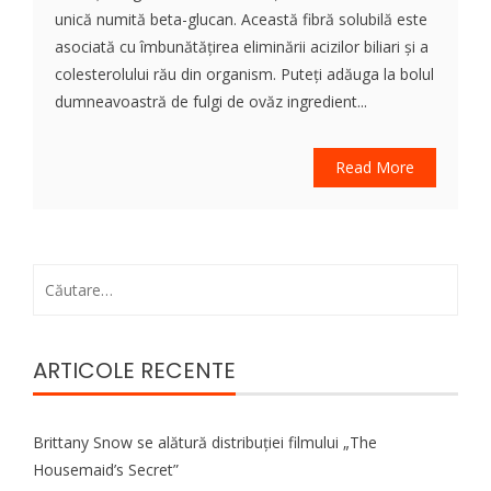
unică numită beta-glucan. Această fibră solubilă este
asociată cu îmbunătățirea eliminării acizilor biliari și a
colesterolului rău din organism. Puteți adăuga la bolul
dumneavoastră de fulgi de ovăz ingredient...
Read More
Caută
după:
ARTICOLE RECENTE
Brittany Snow se alătură distribuției filmului „The
Housemaid’s Secret”