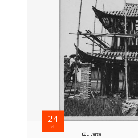
24
feb.
Diverse