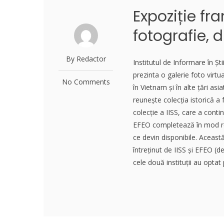
Expoziție f
fotografie, 
By Redactor
Institutul de Informare în Șt
prezinta o galerie foto virt
No Comments
în Vietnam și în alte țări as
reunește colecția istorică a
colecție a IISS, care a con
EFEO completează în mod reg
ce devin disponibile. Aceast
întreținut de IISS și EFEO (d
cele două instituții au optat 