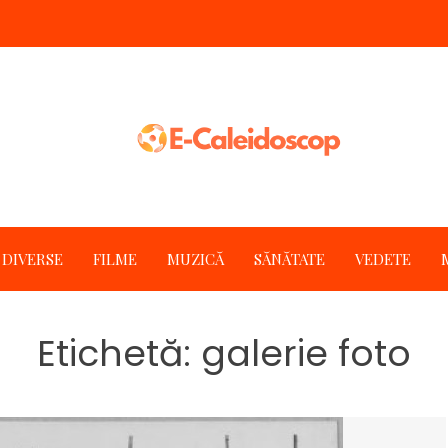
DIVERSE
FILME
MUZICĂ
SĂNĂTATE
VEDETE
Etichetă:
galerie foto