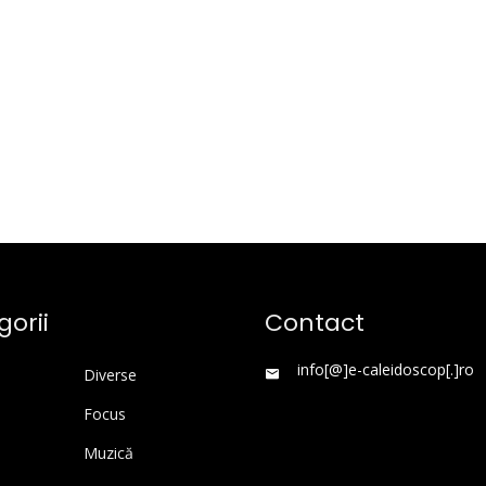
orii
Contact
info[@]e-caleidoscop[.]ro
Diverse
Focus
Muzică