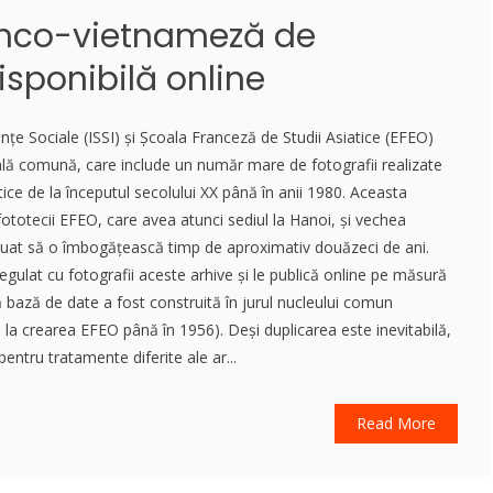
ranco-vietnameză de
disponibilă online
iințe Sociale (ISSI) și Școala Franceză de Studii Asiatice (EFEO)
uală comună, care include un număr mare de fotografii realizate
iatice de la începutul secolului XX până în anii 1980. Aceasta
 fototecii EFEO, care avea atunci sediul la Hanoi, și vechea
tinuat să o îmbogățească timp de aproximativ douăzeci de ani.
ulat cu fotografii aceste arhive și le publică online pe măsură
ă bază de date a fost construită în jurul nucleului comun
e la crearea EFEO până în 1956). Deși duplicarea este inevitabilă,
pentru tratamente diferite ale ar...
Read More