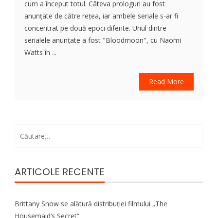
cum a început totul. Câteva prologuri au fost
anunțate de către rețea, iar ambele seriale s-ar fi
concentrat pe două epoci diferite. Unul dintre
serialele anunțate a fost "Bloodmoon", cu Naomi
Watts în ...
Read More
Caută
după:
ARTICOLE RECENTE
Brittany Snow se alătură distribuției filmului „The
Housemaid’s Secret”