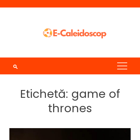
Skip
to
content
Etichetă:
game of
thrones