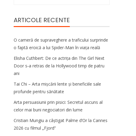
după:
ARTICOLE RECENTE
O cameră de supraveghere a traficului surprinde
o faptă eroică a lui Spider-Man în viața reală
Elisha Cuthbert: De ce actrița din The Girl Next
Door s‑a retras de la Hollywood timp de patru
ani
Tai Chi – Arta mișcării lente și beneficiile sale
profunde pentru sănătate
Arta persuasiunii prin pisici: Secretul ascuns al
celor mai buni negociatori din lume
Cristian Mungiu a câștigat Palme d’Or la Cannes
2026 cu filmul „Fjord”