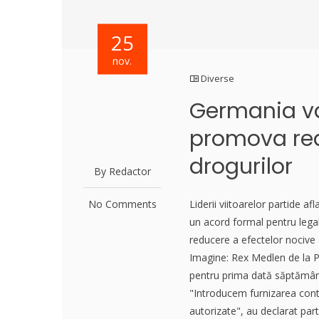
25
nov.
Diverse
Germania va
promova red
drogurilor
By Redactor
No Comments
Liderii viitoarelor partide a
un acord formal pentru leg
reducere a efectelor nocive a
Imagine: Rex Medlen de la P
pentru prima dată săptămâna 
"Introducem furnizarea cont
autorizate", au declarat part