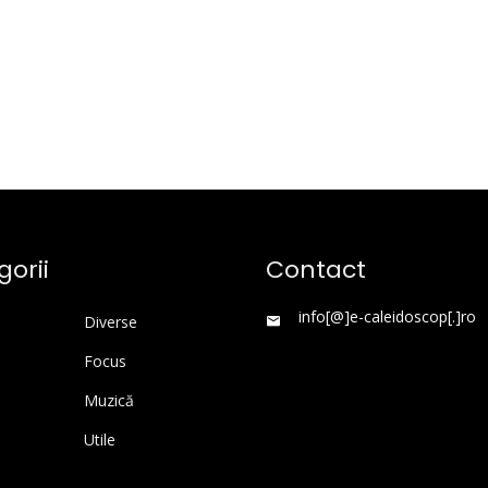
orii
Contact
info[@]e-caleidoscop[.]ro
Diverse
Focus
Muzică
Utile