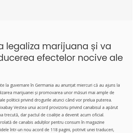
 legaliza marijuana și va
ucerea efectelor nocive ale
flate la guvernare în Germania au anunțat miercuri că au ajuns la
alizarea marijuanei și promovarea unor măsuri mai ample de
le politicii privind drogurile atunci când vor prelua puterea.
ixabay Vestea unui acord provizoriu privind canabisul a apărut
trecută, dar pactul de coaliție a devenit acum oficial.
rolată de canabis adulților pentru consum în magazine
idele într-un nou acord de 118 pagini, potrivit unei traduceri,