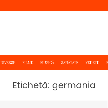
DIVERSE
FILME
MUZICĂ
SĂNĂTATE
VEDETE
Etichetă:
germania