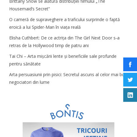
Brittany Snow se alătură distribuției filmului „The
Housemaid’s Secret”
O cameră de supraveghere a traficului surprinde o faptă
eroică a lui Spider-Man în viața reală
Elisha Cuthbert: De ce actrița din The Girl Next Door s‑a
retras de la Hollywood timp de patru ani
Tai Chi – Arta mișcării lente și beneficiile sale profunde
pentru sănătate
Arta persuasiunii prin pisici: Secretul ascuns al celor mai buni
negociatori din lume