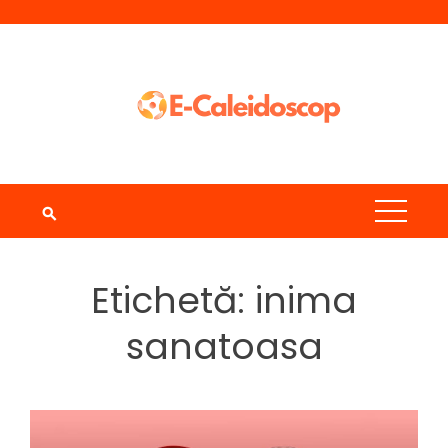
Skip
to
content
Etichetă:
inima
sanatoasa