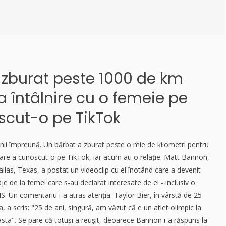
 zburat peste 1000 de km
 întâlnire cu o femeie pe
scut-o pe TikTok
nii împreună. Un bărbat a zburat peste o mie de kilometri pentru
 care a cunoscut-o pe TikTok, iar acum au o relație. Matt Bannon,
allas, Texas, a postat un videoclip cu el înotând care a devenit
aje de la femei care s-au declarat interesate de el - inclusiv o
S. Un comentariu i-a atras atenția. Taylor Bier, în vârstă de 25
 a scris: "25 de ani, singură, am văzut că e un atlet olimpic la
asta". Se pare că totuși a reușit, deoarece Bannon i-a răspuns la