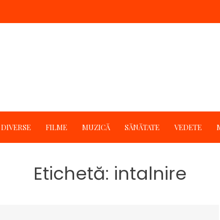
DIVERSE
FILME
MUZICĂ
SĂNĂTATE
VEDETE
Etichetă:
intalnire