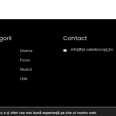
orii
Contact
info[@]e-caleidoscop[.]ro
Diverse
Focus
Muzică
Utile
u a-ți oferi cea mai bună experiență pe site-ul nostru web.
WordPress Theme
|
Viral News
by HashThemes