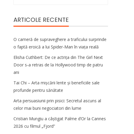
după:
ARTICOLE RECENTE
O cameră de supraveghere a traficului surprinde
o faptă eroică a lui Spider-Man în viața reală
Elisha Cuthbert: De ce actrița din The Girl Next
Door s‑a retras de la Hollywood timp de patru
ani
Tai Chi – Arta mișcării lente și beneficiile sale
profunde pentru sănătate
Arta persuasiunii prin pisici: Secretul ascuns al
celor mai buni negociatori din lume
Cristian Mungiu a câștigat Palme d’Or la Cannes
2026 cu filmul „Fjord”