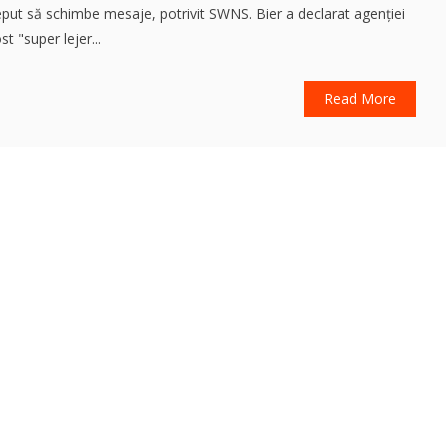
eput să schimbe mesaje, potrivit SWNS. Bier a declarat agenției
st "super lejer...
Read More