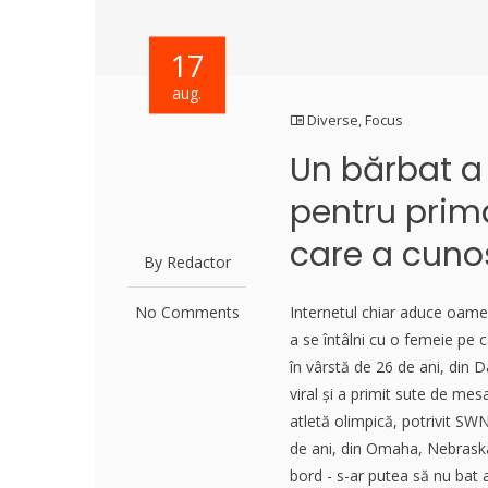
17
aug.
Diverse
,
Focus
Un bărbat a
pentru prima
care a cuno
By Redactor
No Comments
Internetul chiar aduce oame
a se întâlni cu o femeie pe
în vârstă de 26 de ani, din D
viral și a primit sute de mes
atletă olimpică, potrivit SWN
de ani, din Omaha, Nebraska,
bord - s-ar putea să nu bat 