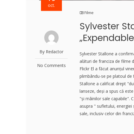
oct.
Filme
Sylvester St
„Expendable
By Redactor
Sylvester Stallone a confirm
alături de franciza de film
No Comments
Flickr El a făcut anunțul vine
plimbându-se pe platoul de f
Stallone a calificat drept "d
lanseze, deși a spus că este
"și mâinilor sale capabile". C
asupra " sufletului, energiei
sale, inclusiv celor din franc