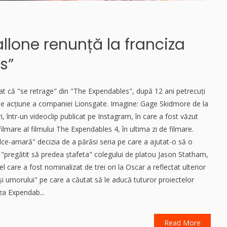
allone renunță la franciza
s”
at că "se retrage" din "The Expendables", după 12 ani petrecuți
e de acțiune a companiei Lionsgate. Imagine: Gage Skidmore de la
ri, într-un videoclip publicat pe Instagram, în care a fost văzut
ilmare al filmului The Expendables 4, în ultima zi de filmare.
ulce-amară" decizia de a părăsi seria pe care a ajutat-o să o
 "pregătit să predea ștafeta" colegului de platou Jason Statham,
el care a fost nominalizat de trei ori la Oscar a reflectat ulterior
 și umorului" pe care a căutat să le aducă tuturor proiectelor
iza Expendab...
Read More