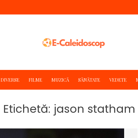
DIVERSE
FILME
MUZICĂ
SĂNĂTATE
VEDETE
Etichetă:
jason statham