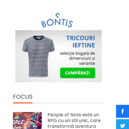
FOCUS
People of Note este un
RPG cu un stil unic, care
transformă aventura