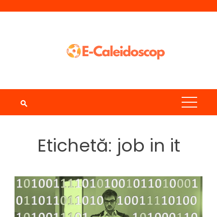
Skip
to
content
Etichetă:
job in it