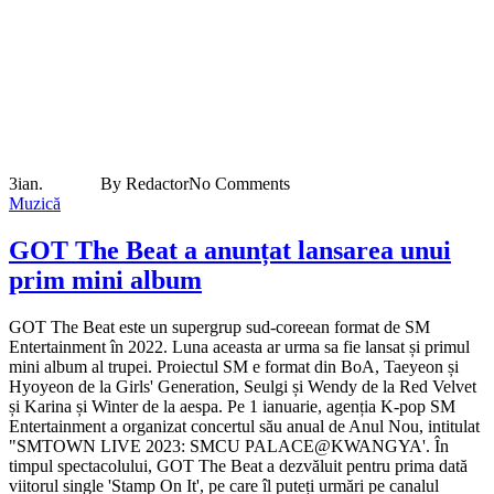
3
ian.
By Redactor
No Comments
Muzică
GOT The Beat a anunțat lansarea unui
prim mini album
GOT The Beat este un supergrup sud-coreean format de SM
Entertainment în 2022. Luna aceasta ar urma sa fie lansat și primul
mini album al trupei. Proiectul SM e format din BoA, Taeyeon și
Hyoyeon de la Girls' Generation, Seulgi și Wendy de la Red Velvet
și Karina și Winter de la aespa. Pe 1 ianuarie, agenția K-pop SM
Entertainment a organizat concertul său anual de Anul Nou, intitulat
"SMTOWN LIVE 2023: SMCU PALACE@KWANGYA'. În
timpul spectacolului, GOT The Beat a dezvăluit pentru prima dată
viitorul single 'Stamp On It', pe care îl puteți urmări pe canalul