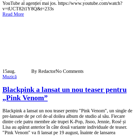
YouTube al agenției mai jos. https://www.youtube.com/watch?
v=tUCT82t1Y8Q&t=233s
Read More
15
aug.
By Redactor
No Comments
Muzică
Blackpink a lansat un nou teaser pentru
„Pink Venom”
Blackpink a lansat un nou teaser pentru "Pink Venom", un single de
pre-lansare de pe cel de-al doilea album de studio al său. Fiecare
dintre cele patru membre ale trupei K-Pop, Jisoo, Jennie, Rosé și
Lisa au apărut anterior în câte două variante individuale de teaser.
"Pink Venom" va fi lansat pe 19 august, înainte de lansarea