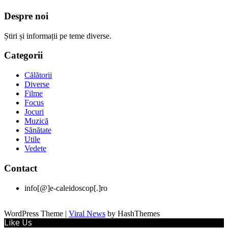
Despre noi
Știri și informații pe teme diverse.
Categorii
Călătorii
Diverse
Filme
Focus
Jocuri
Muzică
Sănătate
Utile
Vedete
Contact
info[@]e-caleidoscop[.]ro
WordPress Theme
|
Viral News
by HashThemes
Like Us