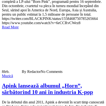
completă a LP-ului "Born Pink", programată pentru 16 septembrie.
Din octombrie, cvartetul va pleca în turneu mondial începând din
Seul, sărind apoi în America de Nord, Europa, Asia și Australia,
pentru un public estimat la 1,5 milioane de persoane în total.
https://twitter.com/BLACKPINK/status/1558468750785265664
https://www.youtube.com/watch?v=6eCCRvCWez8
Read More
8
feb.
By Redactor
No Comments
Muzică
Apink lansează albumul „Horn”,
sărbătorind 10 ani în industria K-pop
De la debutul din anul 2011, Apink a devenit în scurt timp cunoscută