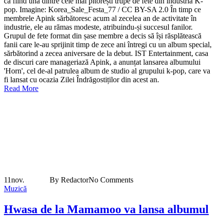
ca fiind una dintre cele mai pitorești trupe de fete din industria K-
pop. Imagine: Korea_Sale_Festa_77 / CC BY-SA 2.0 În timp ce
membrele Apink sărbătoresc acum al zecelea an de activitate în
industrie, ele au rămas modeste, atribuindu-și succesul fanilor.
Grupul de fete format din șase membre a decis să își răsplătească
fanii care le-au sprijinit timp de zece ani întregi cu un album special,
sărbătorind a zecea aniversare de la debut. IST Entertainment, casa
de discuri care manageriază Apink, a anunțat lansarea albumului
'Horn', cel de-al patrulea album de studio al grupului k-pop, care va
fi lansat cu ocazia Zilei Îndrăgostiților din acest an.
Read More
11
nov.
By Redactor
No Comments
Muzică
Hwasa de la Mamamoo va lansa albumul