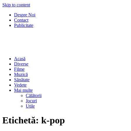
Skip to content
Despre Noi
Contact
Publicitate
Acasă
Diverse
Filme
Muzică
Sănătate
Vedete
Mai multe
Călătorii
Jocuri
Utile
Etichetă:
k-pop