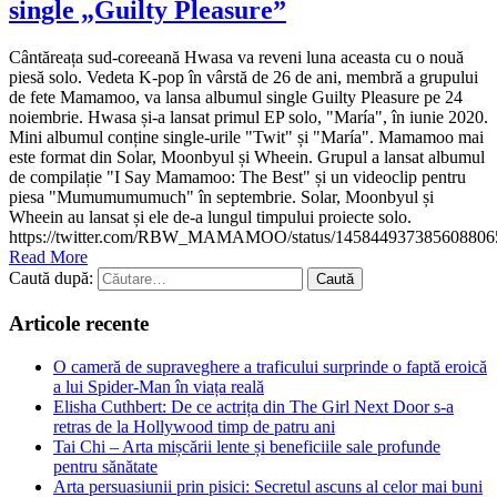
single „Guilty Pleasure”
Cântăreața sud-coreeană Hwasa va reveni luna aceasta cu o nouă
piesă solo. Vedeta K-pop în vârstă de 26 de ani, membră a grupului
de fete Mamamoo, va lansa albumul single Guilty Pleasure pe 24
noiembrie. Hwasa și-a lansat primul EP solo, "María", în iunie 2020.
Mini albumul conține single-urile "Twit" și "María". Mamamoo mai
este format din Solar, Moonbyul și Wheein. Grupul a lansat albumul
de compilație "I Say Mamamoo: The Best" și un videoclip pentru
piesa "Mumumumumuch" în septembrie. Solar, Moonbyul și
Wheein au lansat și ele de-a lungul timpului proiecte solo.
https://twitter.com/RBW_MAMAMOO/status/145844937385608806
Read More
Caută după:
Articole recente
O cameră de supraveghere a traficului surprinde o faptă eroică
a lui Spider-Man în viața reală
Elisha Cuthbert: De ce actrița din The Girl Next Door s‑a
retras de la Hollywood timp de patru ani
Tai Chi – Arta mișcării lente și beneficiile sale profunde
pentru sănătate
Arta persuasiunii prin pisici: Secretul ascuns al celor mai buni