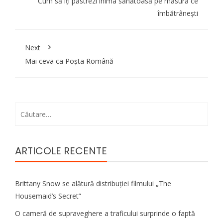
Cum să îți păstrezi inima sănătoasă pe măsură ce
îmbătrânești
Next
Mai ceva ca Poşta Română
Caută
după:
ARTICOLE RECENTE
Brittany Snow se alătură distribuției filmului „The
Housemaid’s Secret”
O cameră de supraveghere a traficului surprinde o faptă