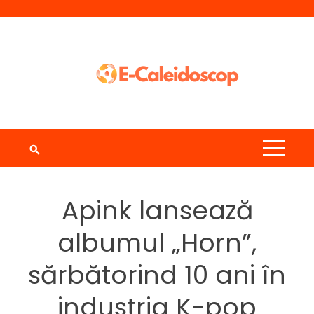
Skip
to
content
Apink lansează
albumul „Horn”,
sărbătorind 10 ani în
industria K-pop