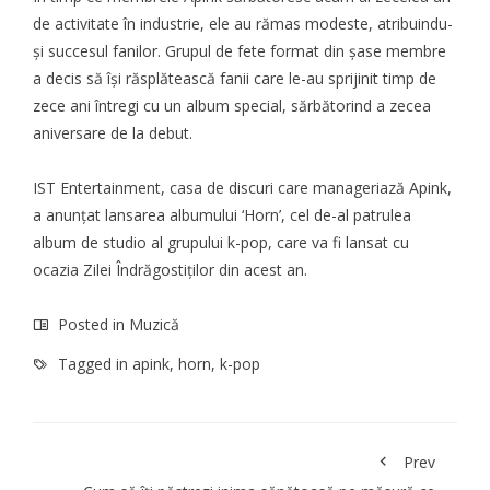
de activitate în industrie, ele au rămas modeste, atribuindu-
și succesul fanilor. Grupul de fete format din șase membre
a decis să își răsplătească fanii care le-au sprijinit timp de
zece ani întregi cu un album special, sărbătorind a zecea
aniversare de la debut.
IST Entertainment, casa de discuri care manageriază Apink,
a anunțat
lansarea albumului ‘Horn’, cel de-al patrulea
album de studio al
grupului k-pop
, care va fi lansat cu
ocazia Zilei Îndrăgostiților din acest an.
Posted in
Muzică
Tagged in
apink
,
horn
,
k-pop
Prev