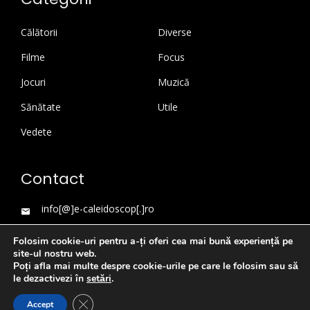
Călătorii
Diverse
Filme
Focus
Jocuri
Muzică
Sănătate
Utile
Vedete
Contact
info[@]e-caleidoscop[.]ro
Folosim cookie-uri pentru a-ți oferi cea mai bună experiență pe
site-ul nostru web.
Poți afla mai multe despre cookie-urile pe care le folosim sau să
le dezactivezi în
setări
.
Close GDPR Cookie Banner
Accept
WordPress Theme
|
Viral News
by HashThemes