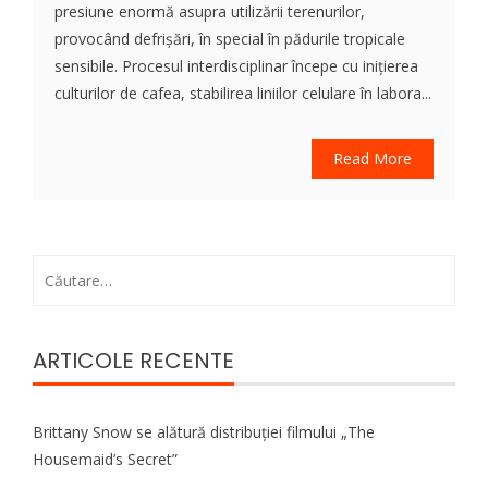
presiune enormă asupra utilizării terenurilor,
provocând defrișări, în special în pădurile tropicale
sensibile. Procesul interdisciplinar începe cu inițierea
culturilor de cafea, stabilirea liniilor celulare în labora...
Read More
Caută
după:
ARTICOLE RECENTE
Brittany Snow se alătură distribuției filmului „The
Housemaid’s Secret”