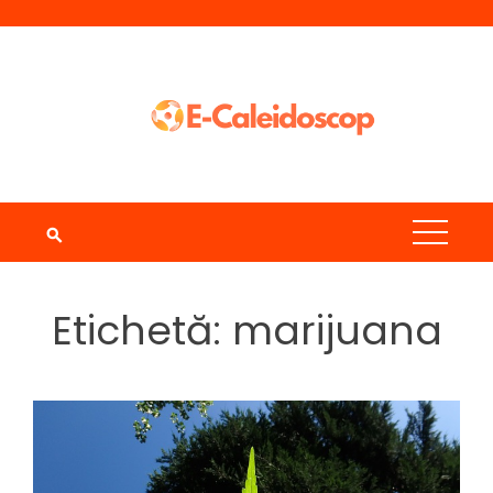
Skip
to
content
Etichetă:
marijuana