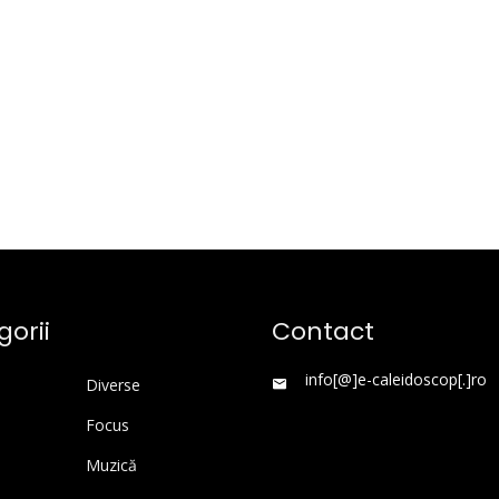
orii
Contact
info[@]e-caleidoscop[.]ro
Diverse
Focus
Muzică