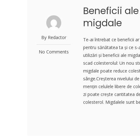
Beneficii al
migdale
By Redactor
Te-ai întrebat ce beneficii
pentru sănătatea ta și ce s-a
No Comments
utilizări și beneficii ale migd
scad colesterolul: Un nou st
migdale poate reduce colester
sânge.Creșterea nivelului de
mențin celulele libere de c
zi poate crește cantitatea d
colesterol. Migdalele sunt be