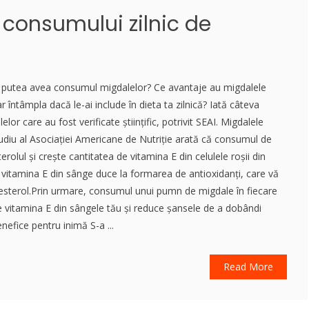
e consumului zilnic de
 ar putea avea consumul migdalelor? Ce avantaje au migdalele
r întâmpla dacă le-ai include în dieta ta zilnică? Iată câteva
alelor care au fost verificate științific, potrivit SEAI. Migdalele
udiu al Asociației Americane de Nutriție arată că consumul de
olul și crește cantitatea de vitamina E din celulele roșii din
 vitamina E din sânge duce la formarea de antioxidanți, care vă
olesterol.Prin urmare, consumul unui pumn de migdale în fiecare
e vitamina E din sângele tău și reduce șansele de a dobândi
nefice pentru inimă S-a ...
Read More