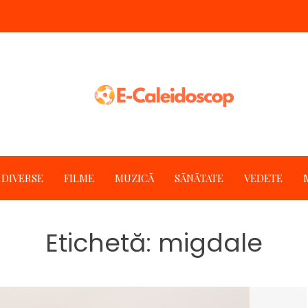
DIVERSE
FILME
MUZICĂ
SĂNĂTATE
VEDETE
Etichetă:
migdale