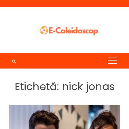
Skip
to
content
Etichetă:
nick jonas