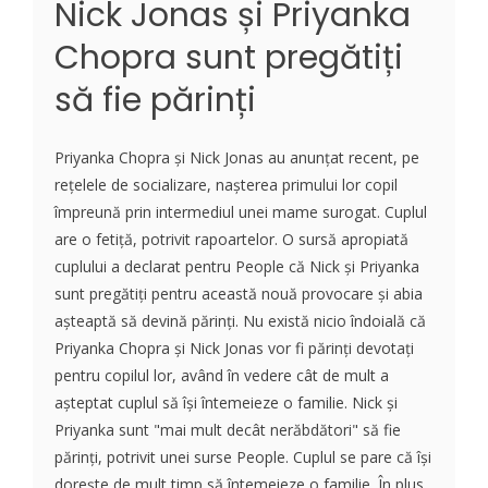
Nick Jonas și Priyanka
Chopra sunt pregătiți
să fie părinți
Priyanka Chopra și Nick Jonas au anunțat recent, pe
rețelele de socializare, nașterea primului lor copil
împreună prin intermediul unei mame surogat. Cuplul
are o fetiță, potrivit rapoartelor. O sursă apropiată
cuplului a declarat pentru People că Nick și Priyanka
sunt pregătiți pentru această nouă provocare și abia
așteaptă să devină părinți. Nu există nicio îndoială că
Priyanka Chopra și Nick Jonas vor fi părinți devotați
pentru copilul lor, având în vedere cât de mult a
așteptat cuplul să își întemeieze o familie. Nick și
Priyanka sunt "mai mult decât nerăbdători" să fie
părinți, potrivit unei surse People. Cuplul se pare că își
dorește de mult timp să întemeieze o familie. În plus,