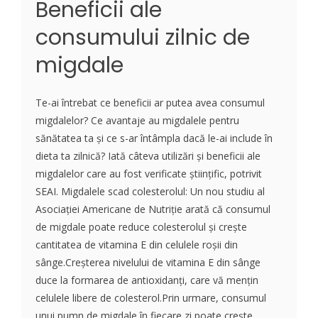
Beneficii ale
consumului zilnic de
migdale
Te-ai întrebat ce beneficii ar putea avea consumul
migdalelor? Ce avantaje au migdalele pentru
sănătatea ta și ce s-ar întâmpla dacă le-ai include în
dieta ta zilnică? Iată câteva utilizări și beneficii ale
migdalelor care au fost verificate științific, potrivit
SEAI. Migdalele scad colesterolul: Un nou studiu al
Asociației Americane de Nutriție arată că consumul
de migdale poate reduce colesterolul și crește
cantitatea de vitamina E din celulele roșii din
sânge.Creșterea nivelului de vitamina E din sânge
duce la formarea de antioxidanți, care vă mențin
celulele libere de colesterol.Prin urmare, consumul
unui pumn de migdale în fiecare zi poate crește