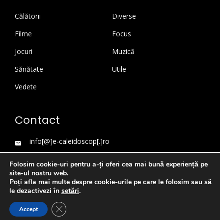
Călătorii
Diverse
Filme
Focus
Jocuri
Muzică
Sănătate
Utile
Vedete
Contact
info[@]e-caleidoscop[.]ro
Folosim cookie-uri pentru a-ți oferi cea mai bună experiență pe
site-ul nostru web.
Poți afla mai multe despre cookie-urile pe care le folosim sau să
le dezactivezi în
setări
.
Close GDPR Cookie Banner
Accept
WordPress Theme
|
Viral News
by HashThemes