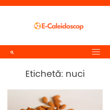
Skip
to
content
Etichetă:
nuci