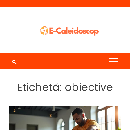
Skip
to
content
Etichetă:
obiective