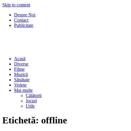
Skip to content
Despre Noi
Contact
Publicitate
Acasă
Diverse
Filme
Muzică
Sănătate
Vedete
Mai multe
Călătorii
Jocuri
Utile
Etichetă:
offline