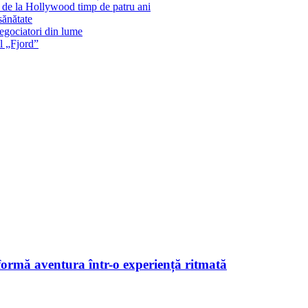
s de la Hollywood timp de patru ani
sănătate
negociatori din lume
l „Fjord”
sformă aventura într-o experiență ritmată