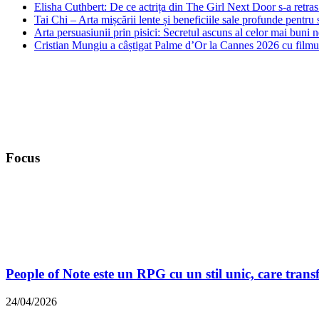
Elisha Cuthbert: De ce actrița din The Girl Next Door s‑a retra
Tai Chi – Arta mișcării lente și beneficiile sale profunde pentru 
Arta persuasiunii prin pisici: Secretul ascuns al celor mai buni 
Cristian Mungiu a câștigat Palme d’Or la Cannes 2026 cu filmu
Focus
People of Note este un RPG cu un stil unic, care tran
24/04/2026