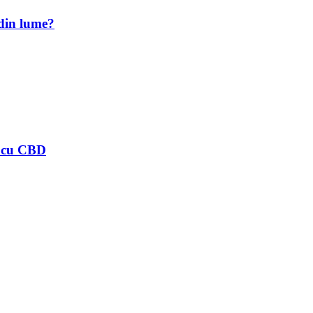
 din lume?
ii cu CBD