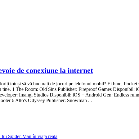
evoie de conexiune la internet
doriți totuși să vă bucurați de jocuri pe telefonul mobil? Ei bine, Pocke
entru tine. 1 The Room: Old Sins Publisher: Fireproof Games Disponibil
veloper: Imangi Studios Disponibil: iOS + Android Gen: Endless runn
ooter 6 Alto's Odyssey Publisher: Snowman ...
 lui Spider-Man în viața reală