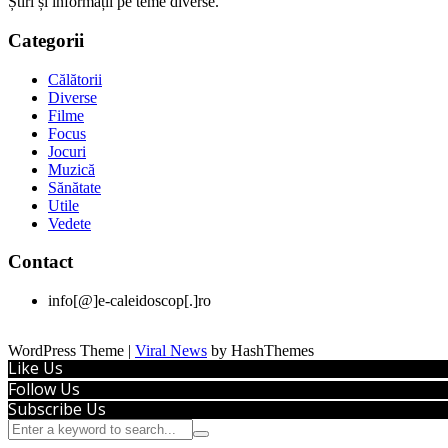
Știri și informații pe teme diverse.
Categorii
Călătorii
Diverse
Filme
Focus
Jocuri
Muzică
Sănătate
Utile
Vedete
Contact
info[@]e-caleidoscop[.]ro
WordPress Theme
|
Viral News
by HashThemes
Like Us
Follow Us
Subscribe Us