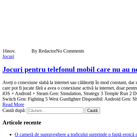
16
nov.
By Redactor
No Comments
Jocuri
Jocuri pentru telefonul mobil care nu au n
Aveți o conexiune slabă la internet sau călătoriți în mod constant, dar 
care pot fi jucate fără a avea o conexiune activă la internet, doar p
iOS + Android + Steam Gen: Simulation, Strategy 3 Temple Run 2 De
Switch Gen: Fighting 5 West Gunfighter Disponibil: Android Gen: Sh
Read More
Caută după:
Articole recente
O cameră de supraveghere a traficului surprinde o faptă eroică a