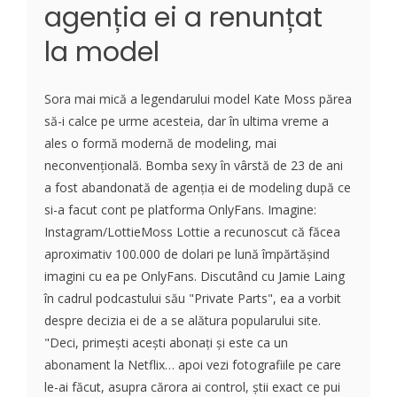
agenția ei a renunțat
la model
Sora mai mică a legendarului model Kate Moss părea
să-i calce pe urme acesteia, dar în ultima vreme a
ales o formă modernă de modeling, mai
neconvențională. Bomba sexy în vârstă de 23 de ani
a fost abandonată de agenția ei de modeling după ce
si-a facut cont pe platforma OnlyFans. Imagine:
Instagram/LottieMoss Lottie a recunoscut că făcea
aproximativ 100.000 de dolari pe lună împărtășind
imagini cu ea pe OnlyFans. Discutând cu Jamie Laing
în cadrul podcastului său "Private Parts", ea a vorbit
despre decizia ei de a se alătura popularului site.
"Deci, primești acești abonați și este ca un
abonament la Netflix… apoi vezi fotografiile pe care
le-ai făcut, asupra cărora ai control, știi exact ce pui