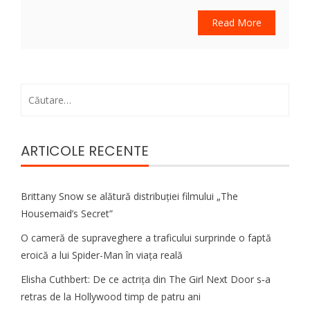
Read More
Caută
după:
ARTICOLE RECENTE
Brittany Snow se alătură distribuției filmului „The
Housemaid’s Secret”
O cameră de supraveghere a traficului surprinde o faptă
eroică a lui Spider-Man în viața reală
Elisha Cuthbert: De ce actrița din The Girl Next Door s‑a
retras de la Hollywood timp de patru ani