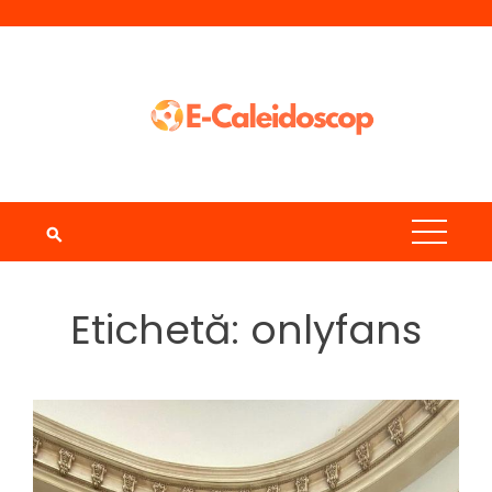
Skip
to
content
Etichetă:
onlyfans