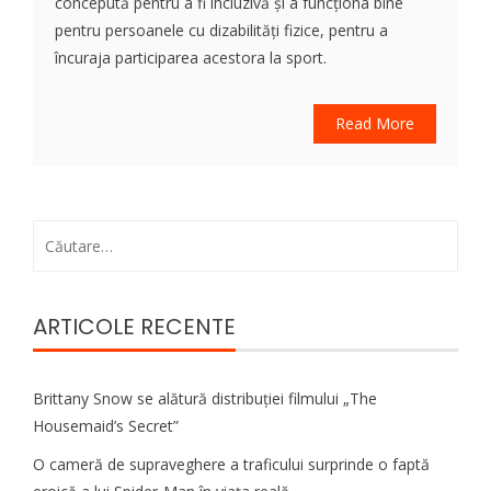
concepută pentru a fi incluzivă și a funcționa bine
pentru persoanele cu dizabilități fizice, pentru a
încuraja participarea acestora la sport.
Read More
Caută
după:
ARTICOLE RECENTE
Brittany Snow se alătură distribuției filmului „The
Housemaid’s Secret”
O cameră de supraveghere a traficului surprinde o faptă