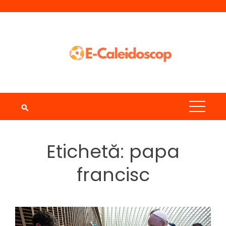
Skip
to
content
Etichetă:
papa
francisc