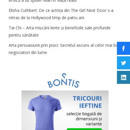
eroică a lui Spider-Man în viața reală
Elisha Cuthbert: De ce actrița din The Girl Next Door s‑a
retras de la Hollywood timp de patru ani
Tai Chi – Arta mișcării lente și beneficiile sale profunde
pentru sănătate
Arta persuasiunii prin pisici: Secretul ascuns al celor mai buni
negociatori din lume