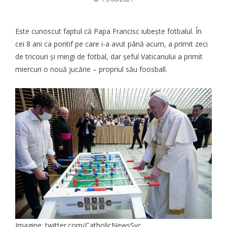
Este cunoscut faptul că Papa Francisc iubește fotbalul. În
cei 8 ani ca pontif pe care i-a avut până acum, a primit zeci
de tricouri și mingi de fotbal, dar șeful Vaticanului a primit
miercuri o nouă jucărie – propriul său foosball.
Imagine: twitter.com/CatholicNewsSvc