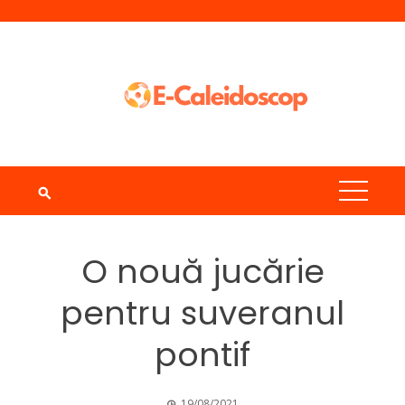
Skip
to
content
O nouă jucărie
pentru suveranul
pontif
19/08/2021