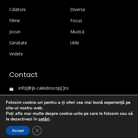
Călătorii
Diverse
Filme
Focus
Jocuri
Muzică
Sănătate
Utile
Vedete
Contact
info[@]e-caleidoscop[.]ro
Folosim cookie-uri pentru a-ți oferi cea mai bună experiență pe
site-ul nostru web.
Poți afla mai multe despre cookie-urile pe care le folosim sau să
le dezactivezi în
setări
.
Close GDPR Cookie Banner
Accept
WordPress Theme
|
Viral News
by HashThemes