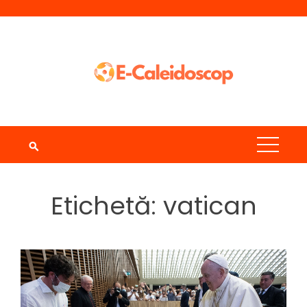
Skip
to
content
Etichetă:
vatican