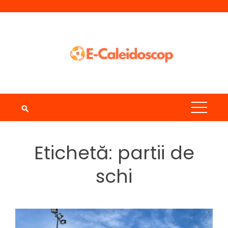
Skip
to
content
Etichetă:
partii de
schi