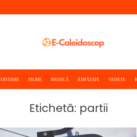
DIVERSE
FILME
MUZICĂ
SĂNĂTATE
VEDETE
Etichetă:
partii