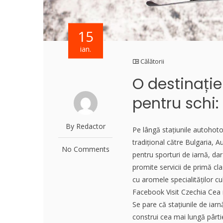
15
ian.
Călătorii
O destinați
pentru schi:
By Redactor
Pe lângă stațiunile autohot
tradițional către Bulgaria, A
No Comments
pentru sporturi de iarnă, dar
promite servicii de primă clas
cu aromele specialităților c
Facebook Visit Czechia Cea 
Se pare că stațiunile de iar
construi cea mai lungă pârtie