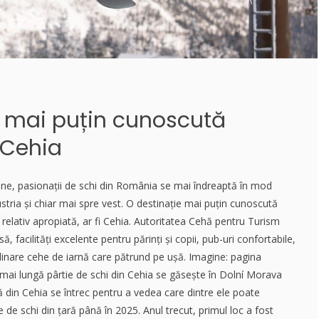
e mai puțin cunoscută
 Cehia
one, pasionații de schi din România se mai îndreaptă în mod
ustria și chiar mai spre vest. O destinație mai puțin cunoscută
 relativ apropiată, ar fi Cehia. Autoritatea Cehă pentru Turism
ă, facilități excelente pentru părinți și copii, pub-uri confortabile,
ulinare cehe de iarnă care pătrund pe ușă. Imagine: pagina
mai lungă pârtie de schi din Cehia se găsește în Dolní Morava
nă din Cehia se întrec pentru a vedea care dintre ele poate
 de schi din țară până în 2025. Anul trecut, primul loc a fost