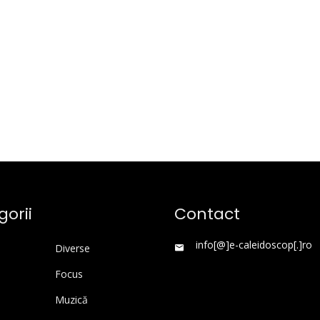
orii
Contact
info[@]e-caleidoscop[.]ro
Diverse
Focus
Muzică