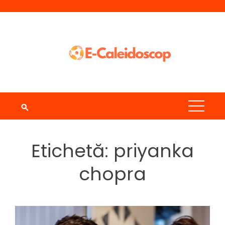
Skip
to
content
Etichetă:
priyanka
chopra