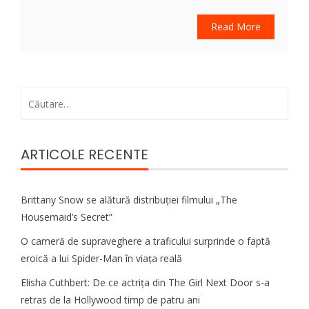
Read More
Caută
după:
ARTICOLE RECENTE
Brittany Snow se alătură distribuției filmului „The
Housemaid’s Secret”
O cameră de supraveghere a traficului surprinde o faptă
eroică a lui Spider-Man în viața reală
Elisha Cuthbert: De ce actrița din The Girl Next Door s‑a
retras de la Hollywood timp de patru ani