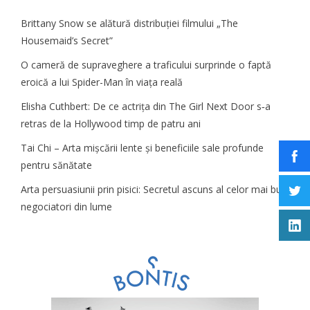
Brittany Snow se alătură distribuției filmului „The
Housemaid’s Secret”
O cameră de supraveghere a traficului surprinde o faptă
eroică a lui Spider-Man în viața reală
Elisha Cuthbert: De ce actrița din The Girl Next Door s‑a
retras de la Hollywood timp de patru ani
Tai Chi – Arta mișcării lente și beneficiile sale profunde
pentru sănătate
Arta persuasiunii prin pisici: Secretul ascuns al celor mai buni
negociatori din lume