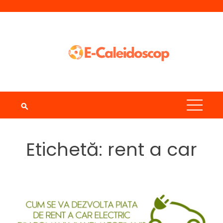
Skip
to
content
Etichetă:
rent a car