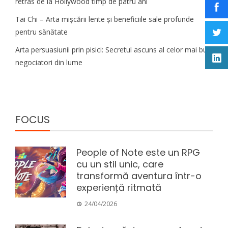
retras de la Hollywood timp de patru ani
Tai Chi – Arta mișcării lente și beneficiile sale profunde
pentru sănătate
Arta persuasiunii prin pisici: Secretul ascuns al celor mai buni
negociatori din lume
FOCUS
People of Note este un RPG
cu un stil unic, care
transformă aventura într-o
experiență ritmată
24/04/2026