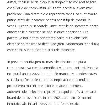
Astfel, cheltuielile de pick-up si drop-off se vor realiza fara
cheltuielile de combustibil. Cu toate acestea, avem mici
probleme. Una dintre ele o reprezinta faptul ca sunt foarte
putine statii de incarcare pentru acest tip de masini. In
Vestul Europei si in Statele Unite, statiile de incarcare pentru
automobilele electrice se afla in orice benzinarie. Din
pacate, la noi in tara orientarea catre autovehiculele
electrice se realizeaza destul de greu. Momentan, concluzia
este ca nu sunt suficiente statii de incarcare.
In prezent cerinta pentru masinile electrice pe piata
romaneasca va creste semnificativ in urmatorii ani. Pana la
inceputul anului 2022, brand-urile mari ca Mercedes, BMW
si Tesla au fost cele care s-au implicat cel mai mult in
producerea masinilor electrice. In acest moment,
autovehiculele electrice reprezinta capul de afis al oricarui
brand de autovehicule. In anul 2021, una din 10 masini
inmatriculate in tarile dezvoltate a fost electrica.