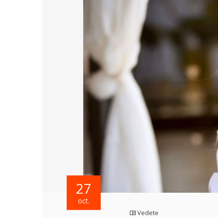
27
oct.
Vedete