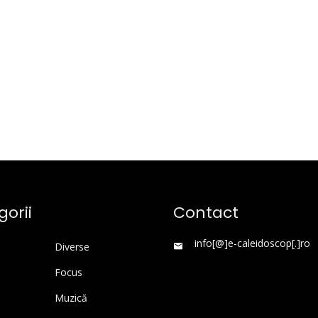
orii
Contact
info[@]e-caleidoscop[.]ro
Diverse
Focus
Muzică