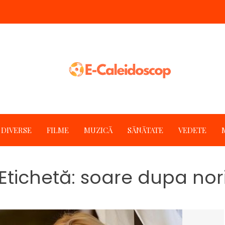
DIVERSE
FILME
MUZICĂ
SĂNĂTATE
VEDETE
Etichetă:
soare dupa nor