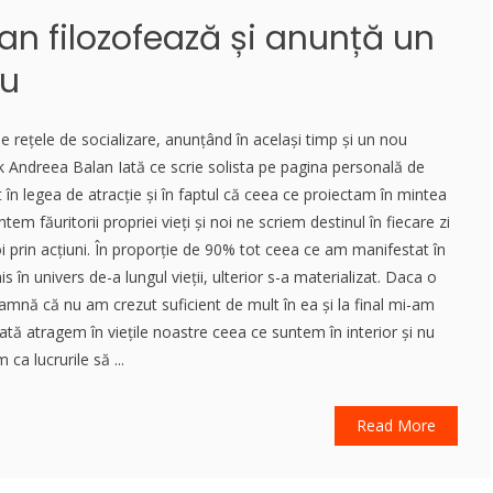
an filozofează și anunță un
ou
 rețele de socializare, anunțând în același timp și un nou
k Andreea Balan Iată ce scrie solista pe pagina personală de
în legea de atracție și în faptul că ceea ce proiectam în mintea
em făuritorii propriei vieți și noi ne scriem destinul în fiecare zi
oi prin acțiuni. În proporție de 90% tot ceea ce am manifestat în
 în univers de-a lungul vieții, ulterior s-a materializat. Daca o
eamnă că nu am crezut suficient de mult în ea și la final mi-am
ă atragem în viețile noastre ceea ce suntem în interior și nu
ca lucrurile să ...
Read More