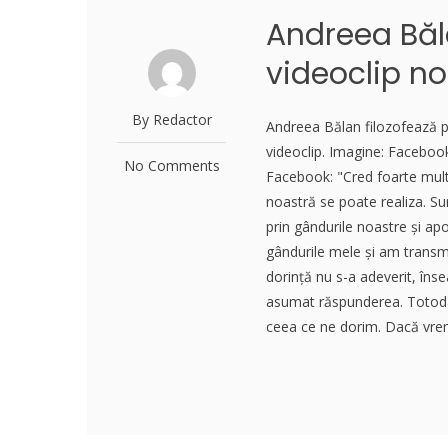
Andreea Băl
videoclip n
By Redactor
Andreea Bălan filozofează pe
videoclip. Imagine: Faceboo
No Comments
Facebook: "Cred foarte mult 
noastră se poate realiza. Sunt
prin gândurile noastre și ap
gândurile mele și am transmis
dorință nu s-a adeverit, îns
asumat răspunderea. Totodat
ceea ce ne dorim. Dacă vrem 