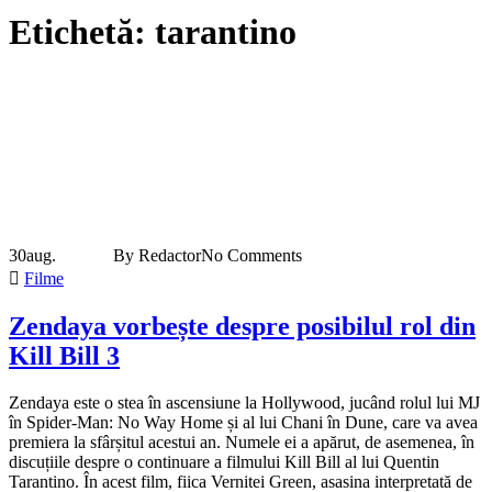
Etichetă:
tarantino
30
aug.
By Redactor
No Comments
Filme
Zendaya vorbește despre posibilul rol din
Kill Bill 3
Zendaya este o stea în ascensiune la Hollywood, jucând rolul lui MJ
în Spider-Man: No Way Home și al lui Chani în Dune, care va avea
premiera la sfârșitul acestui an. Numele ei a apărut, de asemenea, în
discuțiile despre o continuare a filmului Kill Bill al lui Quentin
Tarantino. În acest film, fiica Vernitei Green, asasina interpretată de