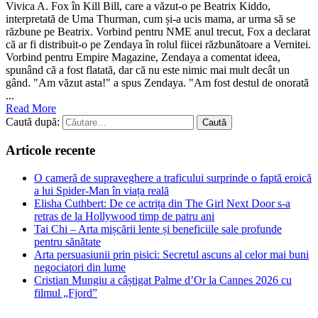
Vivica A. Fox în Kill Bill, care a văzut-o pe Beatrix Kiddo,
interpretată de Uma Thurman, cum și-a ucis mama, ar urma să se
răzbune pe Beatrix. Vorbind pentru NME anul trecut, Fox a declarat
că ar fi distribuit-o pe Zendaya în rolul fiicei răzbunătoare a Vernitei.
Vorbind pentru Empire Magazine, Zendaya a comentat ideea,
spunând că a fost flatată, dar că nu este nimic mai mult decât un
gând. "Am văzut asta!" a spus Zendaya. "Am fost destul de onorată
...
Read More
Caută după:
Articole recente
O cameră de supraveghere a traficului surprinde o faptă eroică
a lui Spider-Man în viața reală
Elisha Cuthbert: De ce actrița din The Girl Next Door s‑a
retras de la Hollywood timp de patru ani
Tai Chi – Arta mișcării lente și beneficiile sale profunde
pentru sănătate
Arta persuasiunii prin pisici: Secretul ascuns al celor mai buni
negociatori din lume
Cristian Mungiu a câștigat Palme d’Or la Cannes 2026 cu
filmul „Fjord”